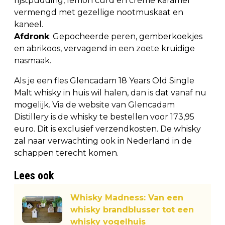
rijstpudding, lemon curd en crème karamel
vermengd met gezellige nootmuskaat en
kaneel.
Afdronk
: Gepocheerde peren, gemberkoekjes
en abrikoos, vervagend in een zoete kruidige
nasmaak.
Als je een fles Glencadam 18 Years Old Single
Malt whisky in huis wil halen, dan is dat vanaf nu
mogelijk. Via de website van Glencadam
Distillery is de whisky te bestellen voor 173,95
euro. Dit is exclusief verzendkosten. De whisky
zal naar verwachting ook in Nederland in de
schappen terecht komen.
Lees ook
Whisky Madness: Van een
whisky brandblusser tot een
whisky vogelhuis