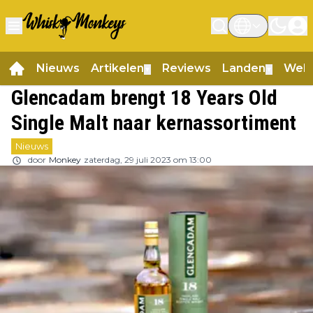
Nieuws
Artikelen
Reviews
Landen
Web
▼
▼
Glencadam brengt 18 Years Old
Single Malt naar kernassortiment
Nieuws
door
Monkey
zaterdag, 29 juli 2023 om 13:00