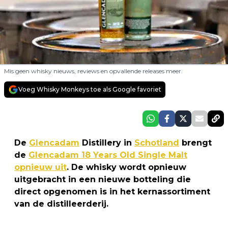
Mis geen whisky nieuws, reviews en opvallende releases meer.
Voeg Whisky Monkeys toe als Google favoriet
De
Glencadam
Distillery in
Schotland
brengt
de
Glencadam 18 Years Old Single Malt
opnieuw uit
. De whisky wordt opnieuw
uitgebracht in een nieuwe botteling die
direct opgenomen is in het kernassortiment
van de distilleerderij.