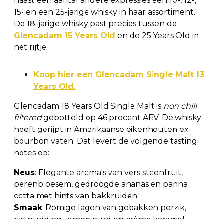
naast een aantal andere expressies een 10-, 12-,
15- en een 25-jarige whisky in haar assortiment.
De 18-jarige whisky past precies tussen de
Glencadam 15 Years Old
en de 25 Years Old in
het rijtje.
Koop hier een Glencadam Single Malt 13
Years Old.
Glencadam 18 Years Old Single Malt is
non chill
filtered
gebotteld op 46 procent ABV. De whisky
heeft gerijpt in Amerikaanse eikenhouten ex-
bourbon vaten. Dat levert de volgende tasting
notes op:
Neus
: Elegante aroma's van vers steenfruit,
perenbloesem, gedroogde ananas en panna
cotta met hints van bakkruiden.
Smaak
: Romige lagen van gebakken perzik,