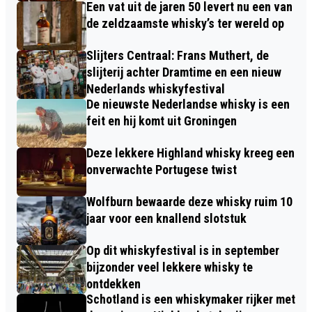
Een vat uit de jaren 50 levert nu een van
de zeldzaamste whisky’s ter wereld op
Slijters Centraal: Frans Muthert, de
slijterij achter Dramtime en een nieuw
Nederlands whiskyfestival
De nieuwste Nederlandse whisky is een
feit en hij komt uit Groningen
Deze lekkere Highland whisky kreeg een
onverwachte Portugese twist
Wolfburn bewaarde deze whisky ruim 10
jaar voor een knallend slotstuk
Op dit whiskyfestival is in september
bijzonder veel lekkere whisky te
ontdekken
Schotland is een whiskymaker rijker met