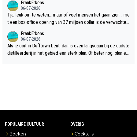
FrankErkens
06-07-2026
Tja, leuk om te weten... maar of veel mensen het gaan zien... me
t een box-office opening van 37 miljoen dollar is de verwachte
flop een feit.
FrankErkens
06-07-2026
Als je ooit in Dufftown bent, dan is even langsgaan bij de oudste
distilleerderij in het gebied een sterk plan. Of beter nog; plan ee
n overnachting in de B&B Abbeyfield, boek de kamer Hogshead
en je hebt vanuit je slaapkamer heel mooi uitzicht op de distille
erderij zelf!
POPULAIRE CULTUUR
OVERIG
Boeken
Cocktails