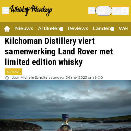
Nieuws
Artikelen
Reviews
Landen
Web
▼
▼
Kilchoman Distillery viert
samenwerking Land Rover met
limited edition whisky
Nieuws
door
Michelle Schulte
zaterdag, 06 mei 2023 om 9:00