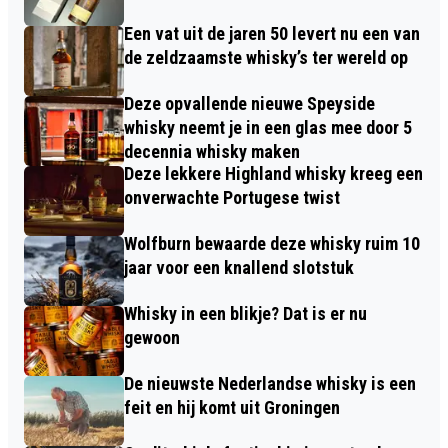
Een vat uit de jaren 50 levert nu een van
de zeldzaamste whisky’s ter wereld op
Deze opvallende nieuwe Speyside
whisky neemt je in een glas mee door 5
decennia whisky maken
Deze lekkere Highland whisky kreeg een
onverwachte Portugese twist
Wolfburn bewaarde deze whisky ruim 10
jaar voor een knallend slotstuk
Whisky in een blikje? Dat is er nu
gewoon
De nieuwste Nederlandse whisky is een
feit en hij komt uit Groningen