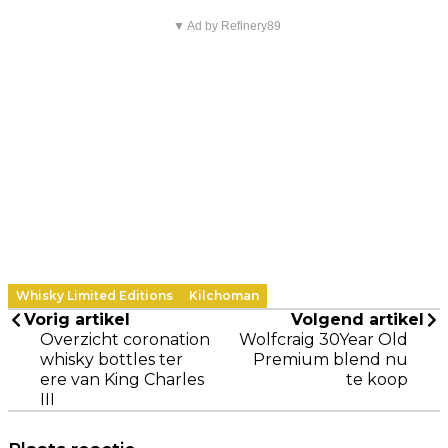
▼ Ad by Refinery89
Whisky Limited Editions
Kilchoman
Vorig artikel
Volgend artikel
Overzicht coronation
Wolfcraig 30Year Old
whisky bottles ter
Premium blend nu
ere van King Charles
te koop
III