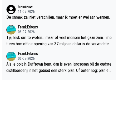
hernieuw
11-07-2026
De smaak zal niet verschillen, maar ik moet er wel aan wennen.
FrankErkens
06-07-2026
Tja, leuk om te weten... maar of veel mensen het gaan zien... me
t een box-office opening van 37 miljoen dollar is de verwachte
flop een feit.
FrankErkens
06-07-2026
Als je ooit in Dufftown bent, dan is even langsgaan bij de oudste
distilleerderij in het gebied een sterk plan. Of beter nog; plan ee
n overnachting in de B&B Abbeyfield, boek de kamer Hogshead
en je hebt vanuit je slaapkamer heel mooi uitzicht op de distille
erderij zelf!