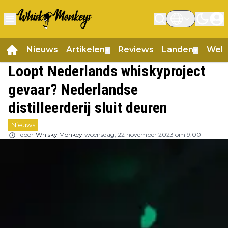
Nieuws
Artikelen
Reviews
Landen
Web
▼
▼
Loopt Nederlands whiskyproject
gevaar? Nederlandse
distilleerderij sluit deuren
Nieuws
door
Whisky Monkey
woensdag, 22 november 2023 om 9:00