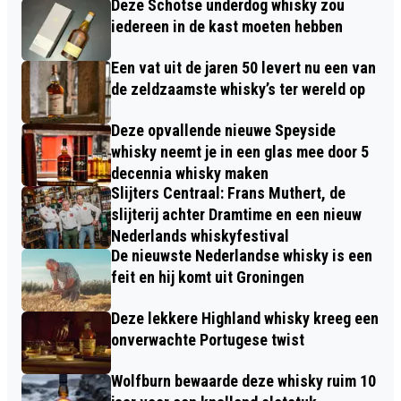
Deze Schotse underdog whisky zou
iedereen in de kast moeten hebben
Een vat uit de jaren 50 levert nu een van
de zeldzaamste whisky’s ter wereld op
Deze opvallende nieuwe Speyside
whisky neemt je in een glas mee door 5
decennia whisky maken
Slijters Centraal: Frans Muthert, de
slijterij achter Dramtime en een nieuw
Nederlands whiskyfestival
De nieuwste Nederlandse whisky is een
feit en hij komt uit Groningen
Deze lekkere Highland whisky kreeg een
onverwachte Portugese twist
Wolfburn bewaarde deze whisky ruim 10