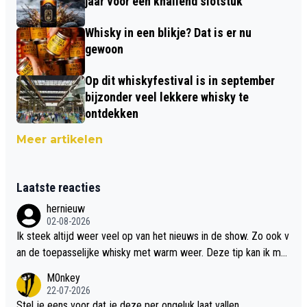
jaar voor een knallend slotstuk
Whisky in een blikje? Dat is er nu
gewoon
Op dit whiskyfestival is in september
bijzonder veel lekkere whisky te
ontdekken
Meer artikelen
Laatste reacties
hernieuw
02-08-2026
Ik steek altijd weer veel op van het nieuws in de show. Zo ook v
an de toepasselijke whisky met warm weer. Deze tip kan ik met
dit weer wel gebruiken.
M0nkey
22-07-2026
Stel je eens voor dat je deze per ongeluk laat vallen..