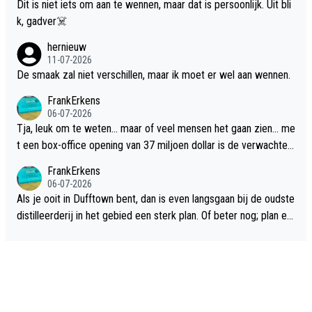
Dit is niet iets om aan te wennen, maar dat is persoonlijk. Uit bli
k, gadver☠️
hernieuw
11-07-2026
De smaak zal niet verschillen, maar ik moet er wel aan wennen.
FrankErkens
06-07-2026
Tja, leuk om te weten... maar of veel mensen het gaan zien... me
t een box-office opening van 37 miljoen dollar is de verwachte
flop een feit.
FrankErkens
06-07-2026
Als je ooit in Dufftown bent, dan is even langsgaan bij de oudste
distilleerderij in het gebied een sterk plan. Of beter nog; plan ee
n overnachting in de B&B Abbeyfield, boek de kamer Hogshead
en je hebt vanuit je slaapkamer heel mooi uitzicht op de distille
erderij zelf!