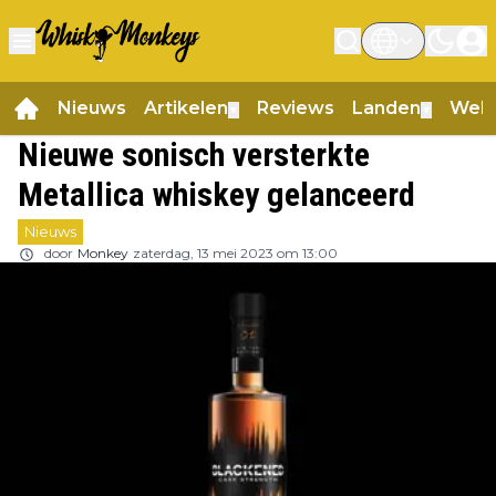
Nieuws
Artikelen
Reviews
Landen
Web
▼
▼
Nieuwe sonisch versterkte
Metallica whiskey gelanceerd
Nieuws
door
Monkey
zaterdag, 13 mei 2023 om 13:00