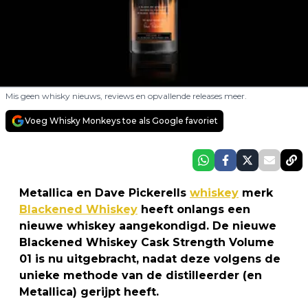
Mis geen whisky nieuws, reviews en opvallende releases meer.
Voeg Whisky Monkeys toe als Google favoriet
Metallica en Dave Pickerells
whiskey
merk
Blackened Whiskey
heeft onlangs een
nieuwe whiskey aangekondigd. De nieuwe
Blackened Whiskey Cask Strength Volume
01 is nu uitgebracht, nadat deze volgens de
unieke methode van de distilleerder (en
Metallica) gerijpt heeft.