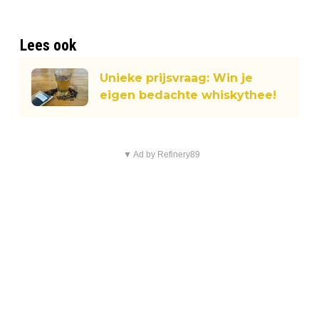
Lees ook
Unieke prijsvraag: Win je
eigen bedachte whiskythee!
▼ Ad by Refinery89