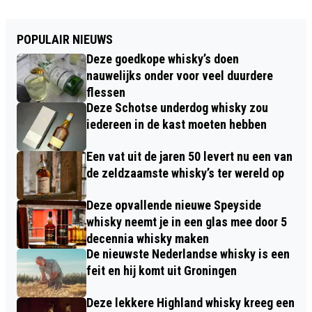
POPULAIR NIEUWS
Deze goedkope whisky’s doen
nauwelijks onder voor veel duurdere
flessen
Deze Schotse underdog whisky zou
iedereen in de kast moeten hebben
Een vat uit de jaren 50 levert nu een van
de zeldzaamste whisky’s ter wereld op
Deze opvallende nieuwe Speyside
whisky neemt je in een glas mee door 5
decennia whisky maken
De nieuwste Nederlandse whisky is een
feit en hij komt uit Groningen
Deze lekkere Highland whisky kreeg een