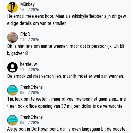
M0nkey
16-07-2026
Helemaal mee eens hoor. Maar als whiskyliefhebber zijn dit gew
eldige details om van te smullen
EricD
11-07-2026
Dit is niet iets om aan te wennen, maar dat is persoonlijk. Uit bli
k, gadver☠️
hernieuw
11-07-2026
De smaak zal niet verschillen, maar ik moet er wel aan wennen.
FrankErkens
06-07-2026
Tja, leuk om te weten... maar of veel mensen het gaan zien... me
t een box-office opening van 37 miljoen dollar is de verwachte
flop een feit.
FrankErkens
06-07-2026
Als je ooit in Dufftown bent, dan is even langsgaan bij de oudste