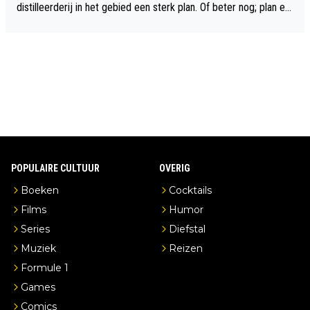
distilleerderij in het gebied een sterk plan. Of beter nog; plan ee
n overnachting in de B&B Abbeyfield, boek de kamer Hogshead
en je hebt vanuit je slaapkamer heel mooi uitzicht op de distille
erderij zelf!
POPULAIRE CULTUUR
OVERIG
Boeken
Cocktails
Films
Humor
Series
Diefstal
Muziek
Reizen
Formule 1
Games
Comics