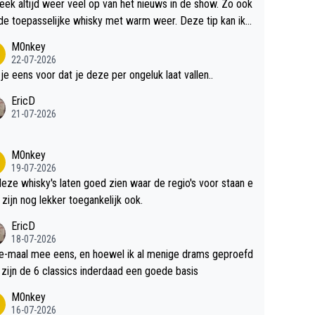
teek altijd weer veel op van het nieuws in de show. Zo ook
de toepasselijke whisky met warm weer. Deze tip kan ik
dit weer wel gebruiken.
M0nkey
22-07-2026
 je eens voor dat je deze per ongeluk laat vallen..
EricD
21-07-2026
M0nkey
19-07-2026
deze whisky's laten goed zien waar de regio's voor staan e
 zijn nog lekker toegankelijk ook.
EricD
18-07-2026
e-maal mee eens, en hoewel ik al menige drams geproefd
heb, zijn de 6 classics inderdaad een goede basis
M0nkey
16-07-2026