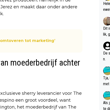
Hele
 Jerez en maakt daar onder andere
ewel
k.
Dit 
l
omtoveren tot marketing’
De s
n.
an moederbedrijf achter
Tja,
met 
chte
exclusieve sherry leverancier voor The
espino een groot voordeel, want
Als 
ington, het moederbedrijf van The
te dis