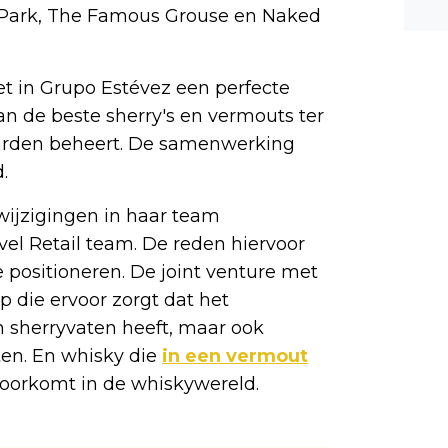
 Park, The Famous Grouse en Naked
n ee
shea
e dis
et in Grupo Estévez een perfecte
 van de beste sherry's en vermouts ter
aarden beheert. De samenwerking
.
 wijzigingen in haar team
vel Retail team. De reden hiervoor
 positioneren. De joint venture met
p die ervoor zorgt dat het
 sherryvaten heeft, maar ook
ten. En whisky die
in een vermout
 voorkomt in de whiskywereld.