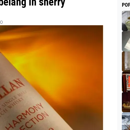
belang in sherry
POP
00