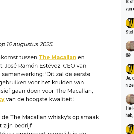
Ik s
van 
met 
Stel
 op 16 augustus 2025.
😱
nkomst tussen
The Macallan
en
t. José Ramón Estévez, CEO van
e samenwerking: 'Dit zal de eerste
Ja, 
 gebruiken voor het kruiden van
n ze
lusief gaan doen voor The Macallan,
ky
van de hoogste kwaliteit'.
He-l
 om de The Macallan whisky's op smaak
zijn bedrijf.
stévez produceert namelijk in de