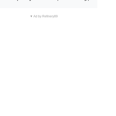
n overnachting in de B&B Abbeyfield, boek de kamer Hog
d en je hebt vanuit je slaapkamer heel mooi uitzicht op d
▼ Ad by Refinery89
tilleerderij zelf!