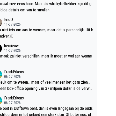
maal mee eens hoor. Maar als whiskyliefhebber zijn dit g
dige details om van te smullen
EricD
11-07-2026
is niet iets om aan te wennen, maar dat is persoonlijk. Uit b
ik, gadver☠️
hernieuw
11-07-2026
maak zal niet verschillen, maar ik moet er wel aan wenne
FrankErkens
06-07-2026
 leuk om te weten... maar of veel mensen het gaan zien...
een box-office opening van 37 miljoen dollar is de verwa
 flop een feit.
FrankErkens
06-07-2026
je ooit in Dufftown bent, dan is even langsgaan bij de ouds
tilleerderij in het gebied een sterk plan. Of beter nog; pla