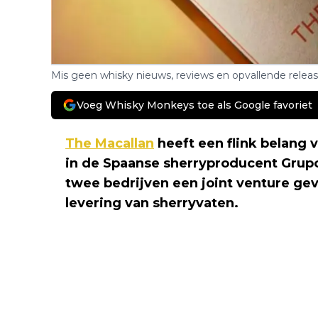
Mis geen whisky nieuws, reviews en opvallende relea
Voeg Whisky Monkeys toe als Google favoriet
The Macallan
heeft een flink belang 
in de Spaanse sherryproducent Grup
twee bedrijven een joint venture ge
levering van sherryvaten.