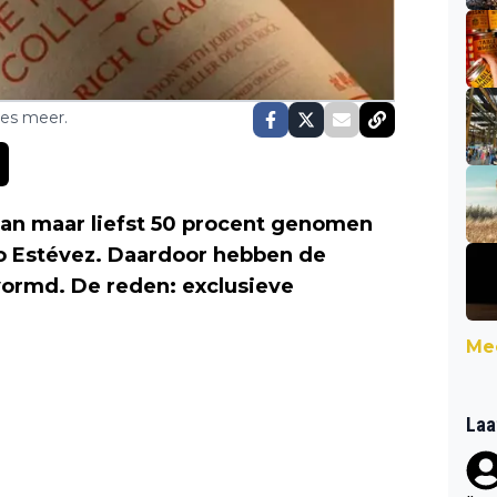
ses meer.
van maar liefst 50 procent genomen
o Estévez. Daardoor hebben de
vormd. De reden: exclusieve
Mee
Laa