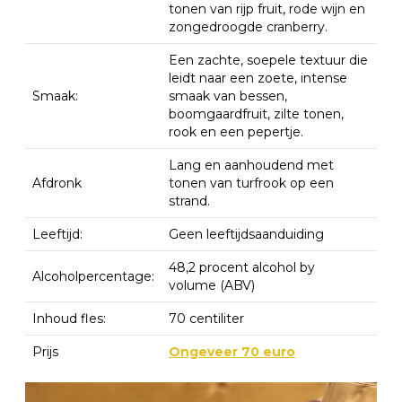
tonen van rijp fruit, rode wijn en
zongedroogde cranberry.
Een zachte, soepele textuur die
leidt naar een zoete, intense
Smaak:
smaak van bessen,
boomgaardfruit, zilte tonen,
rook en een pepertje.
Lang en aanhoudend met
Afdronk
tonen van turfrook op een
strand.
Leeftijd:
Geen leeftijdsaanduiding
48,2 procent alcohol by
Alcoholpercentage:
volume (ABV)
Inhoud fles:
70 centiliter
Prijs
Ongeveer 70 euro