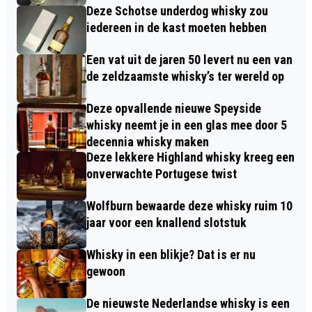
Deze Schotse underdog whisky zou
iedereen in de kast moeten hebben
Een vat uit de jaren 50 levert nu een van
de zeldzaamste whisky’s ter wereld op
Deze opvallende nieuwe Speyside
whisky neemt je in een glas mee door 5
decennia whisky maken
Deze lekkere Highland whisky kreeg een
onverwachte Portugese twist
Wolfburn bewaarde deze whisky ruim 10
jaar voor een knallend slotstuk
Whisky in een blikje? Dat is er nu
gewoon
De nieuwste Nederlandse whisky is een