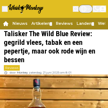
Nieuws
Artikelen
Reviews
Landen
Web
▼
▼
Talisker The Wild Blue Review:
gegrild vlees, tabak en een
pepertje, maar ook rode wijn en
bessen
Reviews
door
Monkey
zaterdag, 21 juni 2025 om 8:01