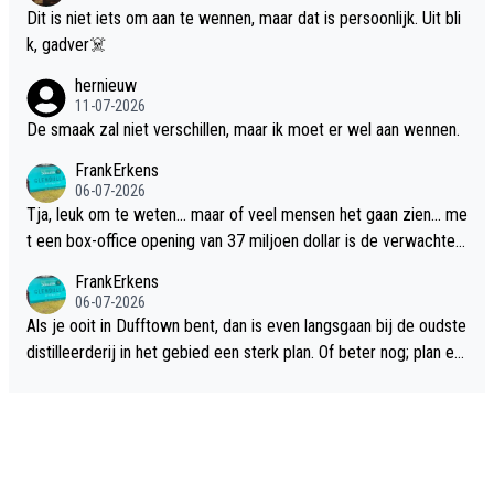
Dit is niet iets om aan te wennen, maar dat is persoonlijk. Uit bli
k, gadver☠️
hernieuw
11-07-2026
De smaak zal niet verschillen, maar ik moet er wel aan wennen.
FrankErkens
06-07-2026
Tja, leuk om te weten... maar of veel mensen het gaan zien... me
t een box-office opening van 37 miljoen dollar is de verwachte
flop een feit.
FrankErkens
06-07-2026
Als je ooit in Dufftown bent, dan is even langsgaan bij de oudste
distilleerderij in het gebied een sterk plan. Of beter nog; plan ee
n overnachting in de B&B Abbeyfield, boek de kamer Hogshead
en je hebt vanuit je slaapkamer heel mooi uitzicht op de distille
erderij zelf!