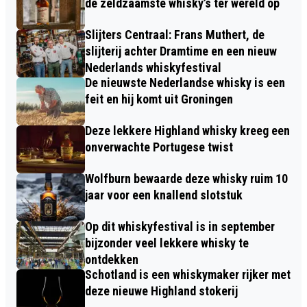
de zeldzaamste whisky’s ter wereld op
Slijters Centraal: Frans Muthert, de
slijterij achter Dramtime en een nieuw
Nederlands whiskyfestival
De nieuwste Nederlandse whisky is een
feit en hij komt uit Groningen
Deze lekkere Highland whisky kreeg een
onverwachte Portugese twist
Wolfburn bewaarde deze whisky ruim 10
jaar voor een knallend slotstuk
Op dit whiskyfestival is in september
bijzonder veel lekkere whisky te
ontdekken
Schotland is een whiskymaker rijker met
deze nieuwe Highland stokerij