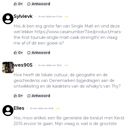
0
+
Antwoord
Sylvievk
13 mei 2024 om 17:44
+
0
Hoi, ik ben erg grote fan van Single Malt en vind deze
wel lekker
https://www.casanumber7.be/product/mars-
the-first-tsunuki-single-malt-cask-strength/
en vraag
me af of dit een goeie is?
0
+
Antwoord
wes905
10 mei 2024 om 19:12
+
14
Hoe heeft de lokale cultuur, de geografie en de
geschiedenis van Denemarken bijgedragen aan de
ontwikkeling en de karakters van de whisky's van Thy?
0
+
Antwoord
Elles
10 mei 2024 om 15:32
+
0
Hoi, mooi artikel, een 8e generatie die besluit met Kerst
2015 ervoor te gaan. Mijn vraag is: wat is de grootste