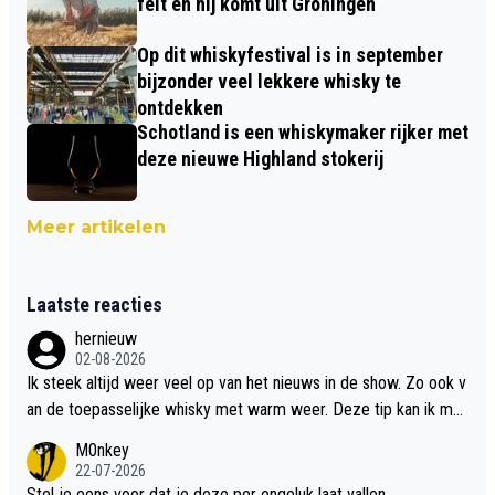
feit en hij komt uit Groningen
Op dit whiskyfestival is in september
bijzonder veel lekkere whisky te
ontdekken
Schotland is een whiskymaker rijker met
deze nieuwe Highland stokerij
Meer artikelen
Laatste reacties
hernieuw
02-08-2026
Ik steek altijd weer veel op van het nieuws in de show. Zo ook v
an de toepasselijke whisky met warm weer. Deze tip kan ik met
dit weer wel gebruiken.
M0nkey
22-07-2026
Stel je eens voor dat je deze per ongeluk laat vallen..