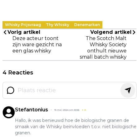
Whisky Prijsvraag
Thy Whisky
Denemarken
Vorig artikel
Volgend artikel
Deze acteur toont
The Scotch Malt
zijn ware gezicht na
Whisky Society
een glas whisky
onthult nieuwe
small batch whisky
4 Reacties
Stefantonius
15 mei 2024 om 8:06
+
2
Hallo, ik was benieuwd hoe de biologische granen de
smaak van de Whisky beïnvloeden t.o.v. niet biologische
granen.