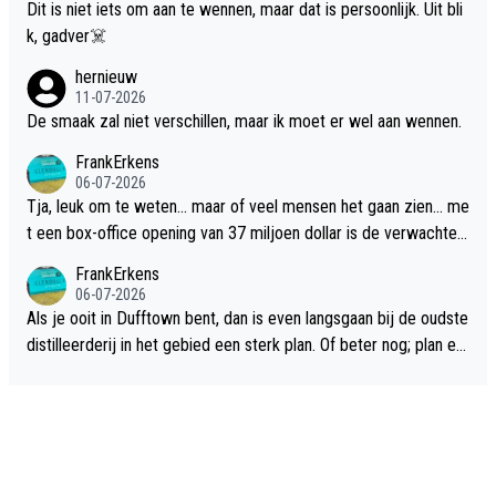
Dit is niet iets om aan te wennen, maar dat is persoonlijk. Uit bli
k, gadver☠️
hernieuw
11-07-2026
De smaak zal niet verschillen, maar ik moet er wel aan wennen.
FrankErkens
06-07-2026
Tja, leuk om te weten... maar of veel mensen het gaan zien... me
t een box-office opening van 37 miljoen dollar is de verwachte
flop een feit.
FrankErkens
06-07-2026
Als je ooit in Dufftown bent, dan is even langsgaan bij de oudste
distilleerderij in het gebied een sterk plan. Of beter nog; plan ee
n overnachting in de B&B Abbeyfield, boek de kamer Hogshead
en je hebt vanuit je slaapkamer heel mooi uitzicht op de distille
erderij zelf!