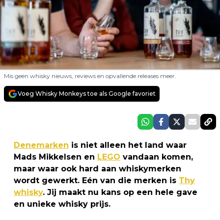
Mis geen whisky nieuws, reviews en opvallende releases meer.
Voeg Whisky Monkeys toe als Google favoriet
Denemarken
is niet alleen het land waar
Mads Mikkelsen en
LEGO
vandaan komen,
maar waar ook hard aan whiskymerken
wordt gewerkt. Eén van die merken is
Thy
whisky
. Jij maakt nu kans op een hele gave
en unieke whisky prijs.