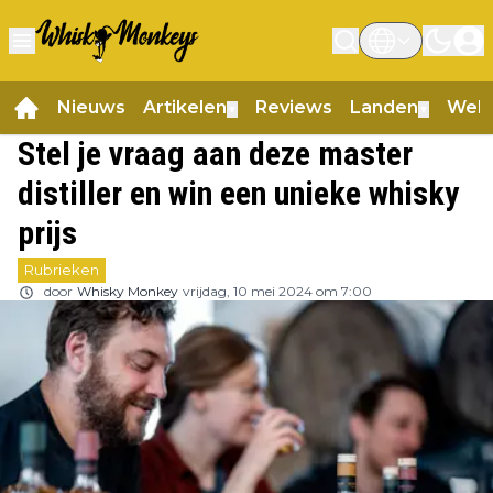
Nieuws
Artikelen
Reviews
Landen
Web
▼
▼
Stel je vraag aan deze master
distiller en win een unieke whisky
prijs
Rubrieken
door
Whisky Monkey
vrijdag, 10 mei 2024 om 7:00