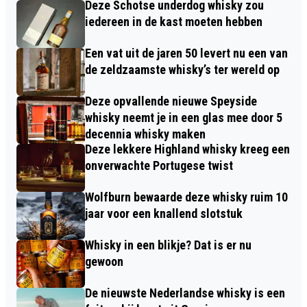
Deze Schotse underdog whisky zou
iedereen in de kast moeten hebben
Een vat uit de jaren 50 levert nu een van
de zeldzaamste whisky’s ter wereld op
Deze opvallende nieuwe Speyside
whisky neemt je in een glas mee door 5
decennia whisky maken
Deze lekkere Highland whisky kreeg een
onverwachte Portugese twist
Wolfburn bewaarde deze whisky ruim 10
jaar voor een knallend slotstuk
Whisky in een blikje? Dat is er nu
gewoon
De nieuwste Nederlandse whisky is een