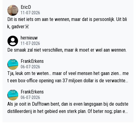
EricD
11-07-2026
Dit is niet iets om aan te wennen, maar dat is persoonlijk. Uit bli
k, gadver☠️
hernieuw
11-07-2026
De smaak zal niet verschillen, maar ik moet er wel aan wennen.
FrankErkens
06-07-2026
Tja, leuk om te weten... maar of veel mensen het gaan zien... me
t een box-office opening van 37 miljoen dollar is de verwachte
flop een feit.
FrankErkens
06-07-2026
Als je ooit in Dufftown bent, dan is even langsgaan bij de oudste
distilleerderij in het gebied een sterk plan. Of beter nog; plan ee
n overnachting in de B&B Abbeyfield, boek de kamer Hogshead
en je hebt vanuit je slaapkamer heel mooi uitzicht op de distille
erderij zelf!