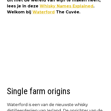
dit met de wereld van wijn te maken heeft,
lees je in deze
Whisky Names Explained
.
Welkom bij
Waterford
The Cuvée.
Single farm origins
Waterford is een van de nieuwste whisky
distilleerderijen van Ierland. De oprichter van de