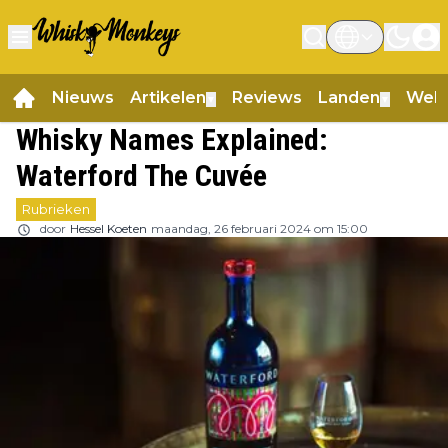
Nieuws
Artikelen
Reviews
Landen
Web
▼
▼
Whisky Names Explained:
Waterford The Cuvée
Rubrieken
door
Hessel Koeten
maandag, 26 februari 2024 om 15:00