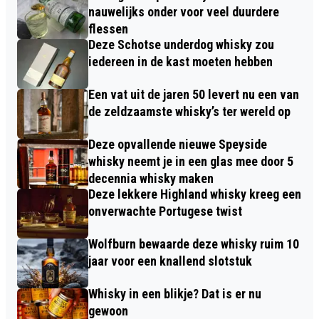
nauwelijks onder voor veel duurdere
flessen
Deze Schotse underdog whisky zou
iedereen in de kast moeten hebben
Een vat uit de jaren 50 levert nu een van
de zeldzaamste whisky’s ter wereld op
Deze opvallende nieuwe Speyside
whisky neemt je in een glas mee door 5
decennia whisky maken
Deze lekkere Highland whisky kreeg een
onverwachte Portugese twist
Wolfburn bewaarde deze whisky ruim 10
jaar voor een knallend slotstuk
Whisky in een blikje? Dat is er nu
gewoon