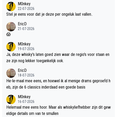
dit weer wel gebruiken.
M0nkey
22-07-2026
Stel je eens voor dat je deze per ongeluk laat vallen..
EricD
21-07-2026
😱
M0nkey
19-07-2026
Ja, deze whisky's laten goed zien waar de regio's voor staan en
ze zijn nog lekker toegankelijk ook.
EricD
18-07-2026
He-le-maal mee eens, en hoewel ik al menige drams geproefd h
eb, zijn de 6 classics inderdaad een goede basis
M0nkey
16-07-2026
Helemaal mee eens hoor. Maar als whiskyliefhebber zijn dit gew
eldige details om van te smullen