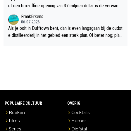
et een box-office opening van 37 miljoen dollar is de verwacht
e flop een feit.
FrankErkens
06-07-2026
Als je ooit in Dufftown bent, dan is even langsgaan bij de oudst
e distilleerderij in het gebied een sterk plan. Of beter nog; plan
een overnachting in de B&B Abbeyfield, boek de kamer Hogsh
ead en je hebt vanuit je slaapkamer heel mooi uitzicht op de di
stilleerderij zelf!
POPULAIRE CULTUUR
OVERIG
Boeken
Cocktails
Films
Humor
Series
Diefstal