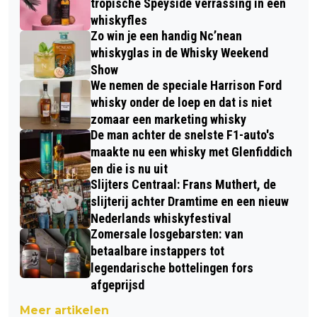
tropische Speyside verrassing in een
whiskyfles
Zo win je een handig Nc’nean
whiskyglas in de Whisky Weekend
Show
We nemen de speciale Harrison Ford
whisky onder de loep en dat is niet
zomaar een marketing whisky
De man achter de snelste F1-auto's
maakte nu een whisky met Glenfiddich
en die is nu uit
Slijters Centraal: Frans Muthert, de
slijterij achter Dramtime en een nieuw
Nederlands whiskyfestival
Zomersale losgebarsten: van
betaalbare instappers tot
legendarische bottelingen fors
afgeprijsd
Meer artikelen