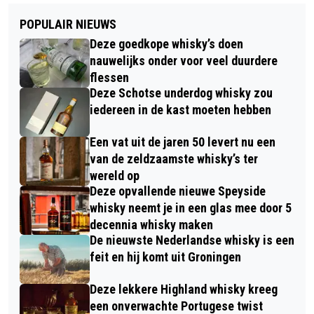
POPULAIR NIEUWS
Deze goedkope whisky’s doen
nauwelijks onder voor veel duurdere
flessen
Deze Schotse underdog whisky zou
iedereen in de kast moeten hebben
Een vat uit de jaren 50 levert nu een
van de zeldzaamste whisky’s ter
wereld op
Deze opvallende nieuwe Speyside
whisky neemt je in een glas mee door 5
decennia whisky maken
De nieuwste Nederlandse whisky is een
feit en hij komt uit Groningen
Deze lekkere Highland whisky kreeg
een onverwachte Portugese twist