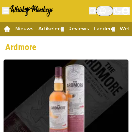
Nieuws
Artikelen
Reviews
Landen
Web
▼
▼
Ardmore