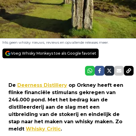
Mis geen whisky nieuws, reviews en opvallende releases meer.
Voeg Whisky Monkeys toe als Google favoriet
De
Deerness Distillery
op Orkney heeft een
flinke financiële stimulans gekregen van
246.000 pond. Met het bedrag kan de
distilleerderij aan de slag met een
uitbreiding van de stokerij en eindelijk de
stap naar het maken van whisky maken. Zo
meldt
Whisky Critic
.