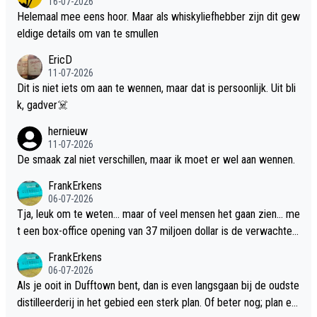
16-07-2026
Helemaal mee eens hoor. Maar als whiskyliefhebber zijn dit gew
eldige details om van te smullen
EricD
11-07-2026
Dit is niet iets om aan te wennen, maar dat is persoonlijk. Uit bli
k, gadver☠️
hernieuw
11-07-2026
De smaak zal niet verschillen, maar ik moet er wel aan wennen.
FrankErkens
06-07-2026
Tja, leuk om te weten... maar of veel mensen het gaan zien... me
t een box-office opening van 37 miljoen dollar is de verwachte
flop een feit.
FrankErkens
06-07-2026
Als je ooit in Dufftown bent, dan is even langsgaan bij de oudste
distilleerderij in het gebied een sterk plan. Of beter nog; plan ee