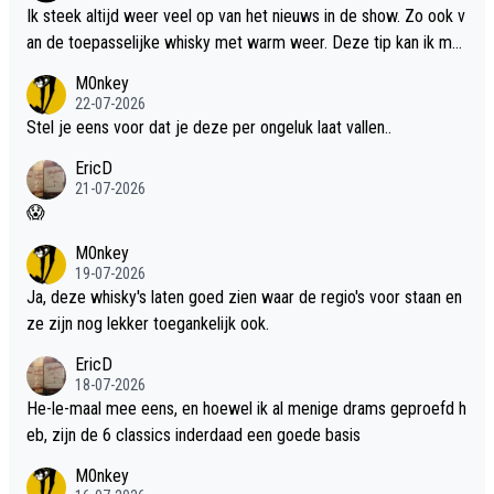
Ik steek altijd weer veel op van het nieuws in de show. Zo ook v
an de toepasselijke whisky met warm weer. Deze tip kan ik met
dit weer wel gebruiken.
M0nkey
22-07-2026
Stel je eens voor dat je deze per ongeluk laat vallen..
EricD
21-07-2026
😱
M0nkey
19-07-2026
Ja, deze whisky's laten goed zien waar de regio's voor staan en
ze zijn nog lekker toegankelijk ook.
EricD
18-07-2026
He-le-maal mee eens, en hoewel ik al menige drams geproefd h
eb, zijn de 6 classics inderdaad een goede basis
M0nkey