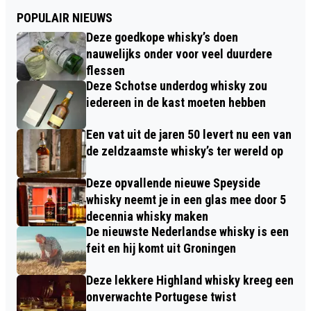
POPULAIR NIEUWS
Deze goedkope whisky’s doen
nauwelijks onder voor veel duurdere
flessen
Deze Schotse underdog whisky zou
iedereen in de kast moeten hebben
Een vat uit de jaren 50 levert nu een van
de zeldzaamste whisky’s ter wereld op
Deze opvallende nieuwe Speyside
whisky neemt je in een glas mee door 5
decennia whisky maken
De nieuwste Nederlandse whisky is een
feit en hij komt uit Groningen
Deze lekkere Highland whisky kreeg een
onverwachte Portugese twist