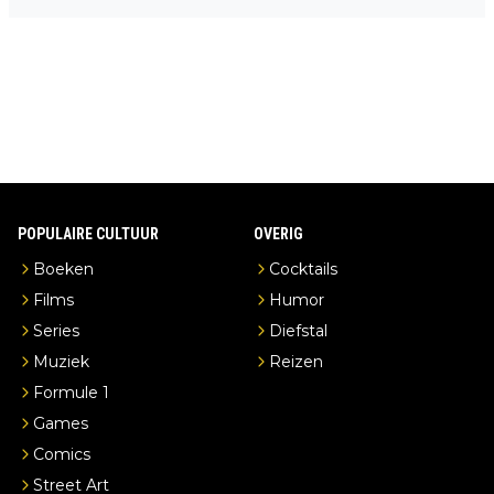
n overnachting in de B&B Abbeyfield, boek de kamer Hogshead
en je hebt vanuit je slaapkamer heel mooi uitzicht op de distille
erderij zelf!
POPULAIRE CULTUUR
OVERIG
Boeken
Cocktails
Films
Humor
Series
Diefstal
Muziek
Reizen
Formule 1
Games
Comics
Street Art