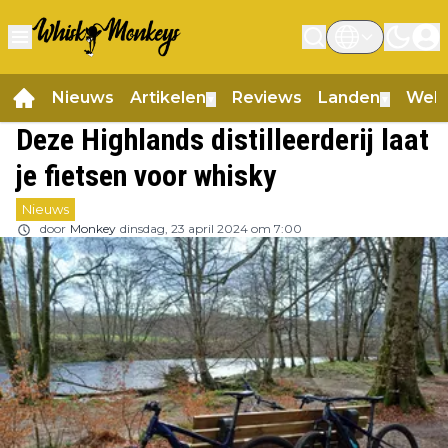
Nieuws
Artikelen
Reviews
Landen
Web
▼
▼
Deze Highlands distilleerderij laat
je fietsen voor whisky
Nieuws
door
Monkey
dinsdag, 23 april 2024 om 7:00