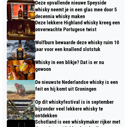
Deze opvallende nieuwe Speyside
whisky neemt je in een glas mee door 5
decennia whisky maken
Deze lekkere Highland whisky kreeg een
onverwachte Portugese twist
Wolfburn bewaarde deze whisky ruim 10
jaar voor een knallend slotstuk
Whisky in een blikje? Dat is er nu
gewoon
De nieuwste Nederlandse whisky is een
feit en hij komt uit Groningen
Op dit whiskyfestival is in september
bijzonder veel lekkere whisky te
ontdekken
Schotland is een whiskymaker rijker met