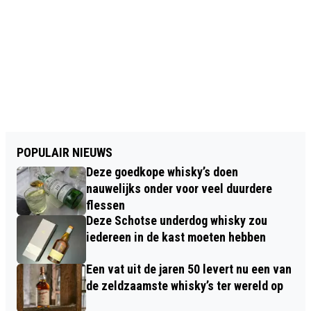
POPULAIR NIEUWS
Deze goedkope whisky’s doen
nauwelijks onder voor veel duurdere
flessen
Deze Schotse underdog whisky zou
iedereen in de kast moeten hebben
Een vat uit de jaren 50 levert nu een van
de zeldzaamste whisky’s ter wereld op