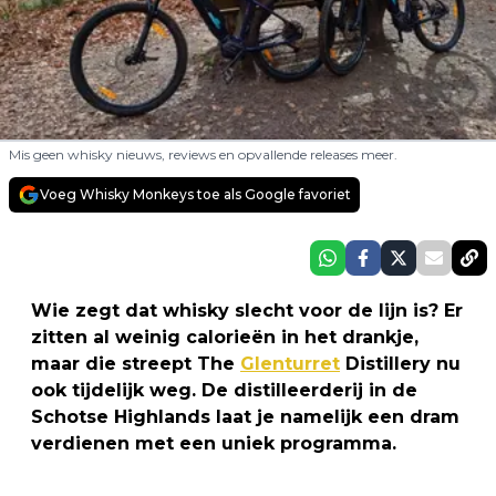
Mis geen whisky nieuws, reviews en opvallende releases meer.
Voeg Whisky Monkeys toe als Google favoriet
Wie zegt dat whisky slecht voor de lijn is? Er
zitten al weinig calorieën in het drankje,
maar die streept The
Glenturret
Distillery nu
ook tijdelijk weg. De distilleerderij in de
Schotse Highlands laat je namelijk een dram
verdienen met een uniek programma.