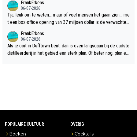
FrankErkens
06-07-2026
Tja, leuk om te weten... maar of veel mensen het gaan zien... me
t een box-office opening van 37 miljoen dollar is de verwachte
flop een feit.
FrankErkens
06-07-2026
Als je ooit in Dufftown bent, dan is even langsgaan bij de oudste
distilleerderij in het gebied een sterk plan. Of beter nog; plan ee
n overnachting in de B&B Abbeyfield, boek de kamer Hogshead
en je hebt vanuit je slaapkamer heel mooi uitzicht op de distille
erderij zelf!
POPULAIRE CULTUUR
OVERIG
Boeken
Cocktails