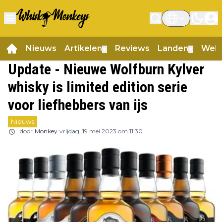
Nieuws
Artikelen
Reviews
Landen
Web
▼
▼
Update - Nieuwe Wolfburn Kylver
whisky is limited edition serie
voor liefhebbers van ijs
Nieuws
door
Monkey
vrijdag, 19 mei 2023 om 11:30