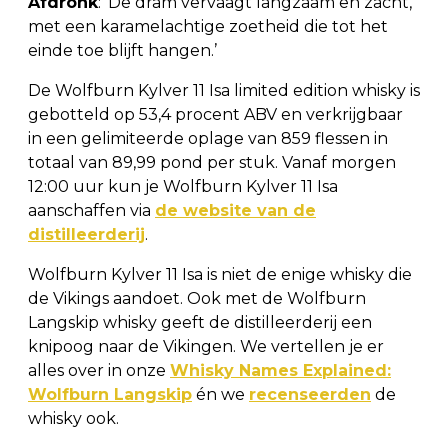
Afdronk
: ‘De dram vervaagt langzaam en zacht,
met een karamelachtige zoetheid die tot het
einde toe blijft hangen.’
De Wolfburn Kylver 11 Isa limited edition whisky is
gebotteld op 53,4 procent ABV en verkrijgbaar
in een gelimiteerde oplage van 859 flessen in
totaal van 89,99 pond per stuk. Vanaf morgen
12:00 uur kun je Wolfburn Kylver 11 Isa
aanschaffen via
de website van de
distilleerderij
.
Wolfburn Kylver 11 Isa is niet de enige whisky die
de Vikings aandoet. Ook met de Wolfburn
Langskip whisky geeft de distilleerderij een
knipoog naar de Vikingen. We vertellen je er
alles over in onze
Whisky Names Explained:
Wolfburn Langskip
én we
recenseerden
de
whisky ook.