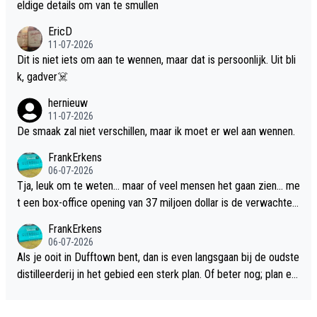
eldige details om van te smullen
EricD
11-07-2026
Dit is niet iets om aan te wennen, maar dat is persoonlijk. Uit bli
k, gadver☠️
hernieuw
11-07-2026
De smaak zal niet verschillen, maar ik moet er wel aan wennen.
FrankErkens
06-07-2026
Tja, leuk om te weten... maar of veel mensen het gaan zien... me
t een box-office opening van 37 miljoen dollar is de verwachte
flop een feit.
FrankErkens
06-07-2026
Als je ooit in Dufftown bent, dan is even langsgaan bij de oudste
distilleerderij in het gebied een sterk plan. Of beter nog; plan ee
n overnachting in de B&B Abbeyfield, boek de kamer Hogshead
en je hebt vanuit je slaapkamer heel mooi uitzicht op de distille