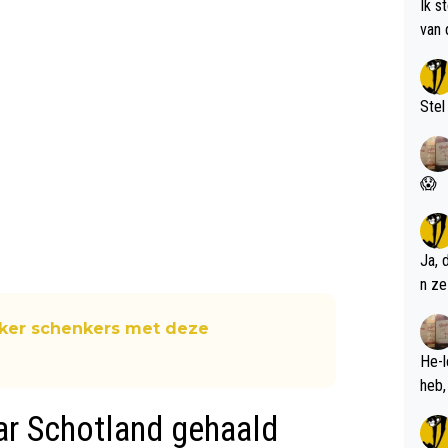
Ik s
van 
met 
Stel
😱
Ja, 
n ze
sker schenkers met deze
He-l
ar Schotland gehaald