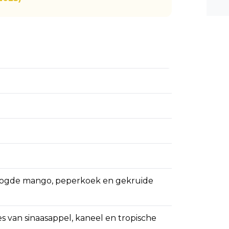
n ee
shea
e dis
roogde mango, peperkoek en gekruide
s van sinaasappel, kaneel en tropische