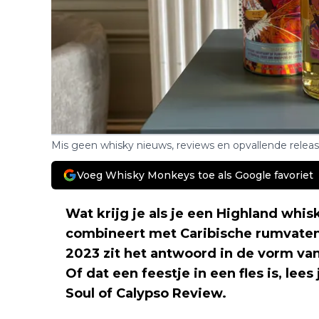
Mis geen whisky nieuws, reviews en opvallende relea
Voeg Whisky Monkeys toe als Google favoriet
Wat krijg je als je een Highland whi
combineert met Caribische rumvaten
2023 zit het antwoord in de vorm va
Of dat een feestje in een fles is, lee
Soul of Calypso Review.