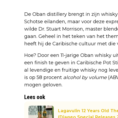
De Oban distillery brengt in zijn whis
Schotse eilanden, maar voor deze expr
wilde Dr. Stuart Morrison, master blend
gaan. Geheel in het teken van het thema
heeft hij de Caribische cultuur met die
Hoe? Door een 11-jarige Oban whisky ui
een finish te geven in Caribische Pot St
al levendige en fruitige whisky nog le
is op 58 procent
alcohol by volume
(ABV
mogen geloven.
Lees ook
Lagavulin 12 Years Old Th
(Diageo Special Releases 