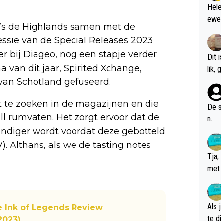
Hele
ewel
ky’s de Highlands samen met de
essie van de Special Releases 2023
er bij Diageo, nog een stapje verder
Dit 
 van dit jaar, Spirited Xchange,
l
 van Schotland gefuseerd.
t te zoeken in de magazijnen en die
De s
ill rumvaten. Het zorgt ervoor dat de
n.
vendiger wordt voordat deze gebotteld
). Althans, als we de tasting notes
Tja,
met 
chte
Als 
e Ink of Legends Review
te dis
2023)