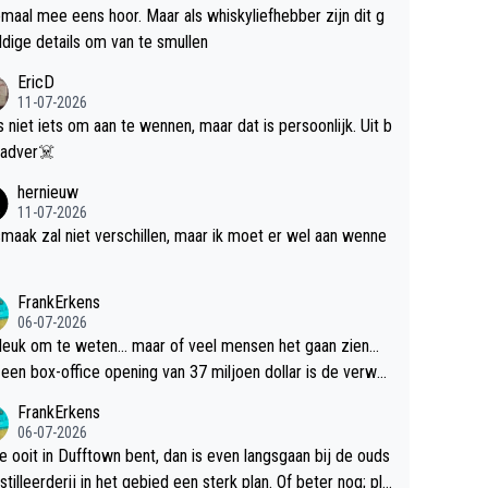
maal mee eens hoor. Maar als whiskyliefhebber zijn dit g
dige details om van te smullen
EricD
11-07-2026
is niet iets om aan te wennen, maar dat is persoonlijk. Uit b
ik, gadver☠️
hernieuw
11-07-2026
maak zal niet verschillen, maar ik moet er wel aan wenne
FrankErkens
06-07-2026
 leuk om te weten... maar of veel mensen het gaan zien...
een box-office opening van 37 miljoen dollar is de verwa
 flop een feit.
FrankErkens
06-07-2026
je ooit in Dufftown bent, dan is even langsgaan bij de ouds
tilleerderij in het gebied een sterk plan. Of beter nog; pla