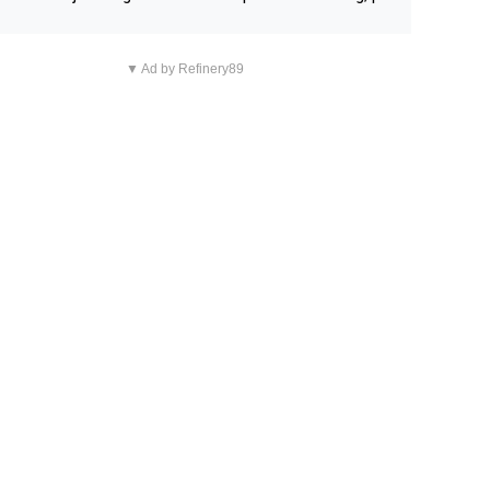
n overnachting in de B&B Abbeyfield, boek de kamer Hog
d en je hebt vanuit je slaapkamer heel mooi uitzicht op d
▼ Ad by Refinery89
tilleerderij zelf!