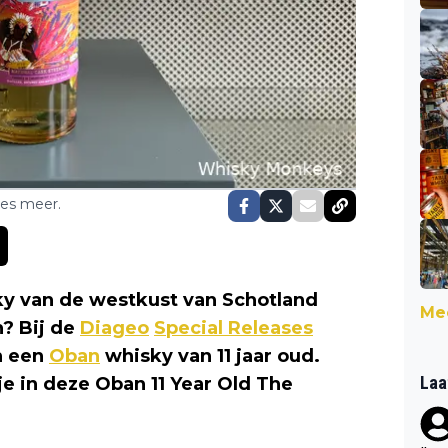
ses meer.
sky van de westkust van Schotland
Mee
? Bij de
Diageo
Special Releases
n een
Oban
whisky van 11 jaar oud.
Laa
s je in deze Oban 11 Year Old The