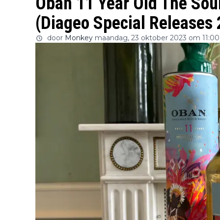
Oban 11 Year Old The Sou
(Diageo Special Releases
door
Monkey
maandag, 23 oktober 2023 om 11:00