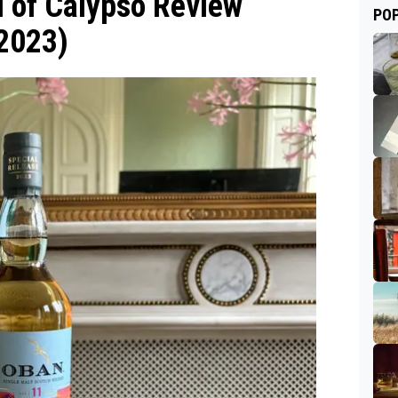
l of Calypso Review
POP
 2023)