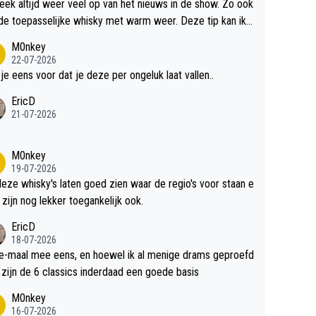
teek altijd weer veel op van het nieuws in de show. Zo ook
de toepasselijke whisky met warm weer. Deze tip kan ik
dit weer wel gebruiken.
M0nkey
22-07-2026
 je eens voor dat je deze per ongeluk laat vallen..
EricD
21-07-2026
M0nkey
19-07-2026
deze whisky's laten goed zien waar de regio's voor staan e
 zijn nog lekker toegankelijk ook.
EricD
18-07-2026
e-maal mee eens, en hoewel ik al menige drams geproefd
heb, zijn de 6 classics inderdaad een goede basis
M0nkey
16-07-2026