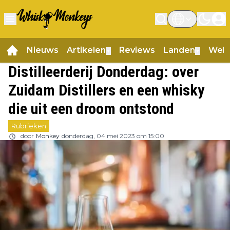
Nieuws
Artikelen
Reviews
Landen
Web
▼
▼
Distilleerderij Donderdag: over
Zuidam Distillers en een whisky
die uit een droom ontstond
Rubrieken
door
Monkey
donderdag, 04 mei 2023 om 15:00