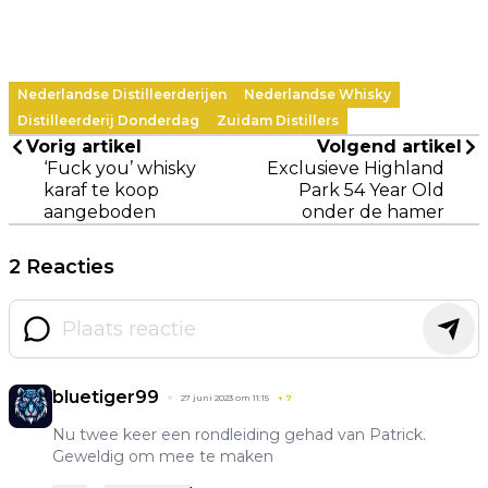
Nederlandse Distilleerderijen
Nederlandse Whisky
Distilleerderij Donderdag
Zuidam Distillers
Vorig artikel
Volgend artikel
‘Fuck you’ whisky
Exclusieve Highland
karaf te koop
Park 54 Year Old
aangeboden
onder de hamer
2 Reacties
bluetiger99
27 juni 2023 om 11:15
+
7
Nu twee keer een rondleiding gehad van Patrick.
Geweldig om mee te maken