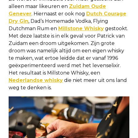
alleen maar likeuren en
Zuidam Oude
Genever
. Hiernaast er ook nog
Dutch Courage
Dry Gin
, Dad’s Homemade Vodka, Flying
Dutchman Rum en
Millstone Whisky
gestookt.
Met deze laatste is in elk geval voor Patrick van
Zuidam een droom uitgekomen. Zijn grote
droom was namelijk altijd om een eigen whisky
te maken, wat ertoe leidde dat er vanaf 1996
geëxperimenteerd werd met het levenselixir.
Het resultaat is Millstone Whisky, een
Nederlandse whisky
die niet meer uit ons land
weg te denken is.