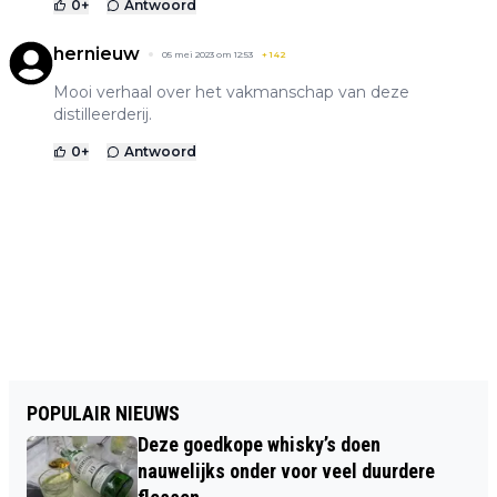
0
+
Antwoord
hernieuw
05 mei 2023 om 12:53
+
142
Mooi verhaal over het vakmanschap van deze
distilleerderij.
0
+
Antwoord
POPULAIR NIEUWS
Deze goedkope whisky’s doen
nauwelijks onder voor veel duurdere