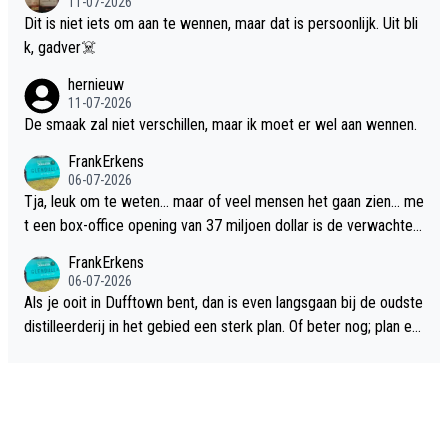
11-07-2026
Dit is niet iets om aan te wennen, maar dat is persoonlijk. Uit bli
k, gadver☠️
hernieuw
11-07-2026
De smaak zal niet verschillen, maar ik moet er wel aan wennen.
FrankErkens
06-07-2026
Tja, leuk om te weten... maar of veel mensen het gaan zien... me
t een box-office opening van 37 miljoen dollar is de verwachte
flop een feit.
FrankErkens
06-07-2026
Als je ooit in Dufftown bent, dan is even langsgaan bij de oudste
distilleerderij in het gebied een sterk plan. Of beter nog; plan ee
n overnachting in de B&B Abbeyfield, boek de kamer Hogshead
en je hebt vanuit je slaapkamer heel mooi uitzicht op de distille
erderij zelf!