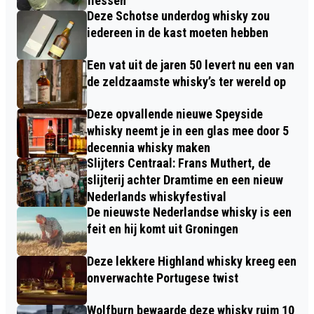
flessen
Deze Schotse underdog whisky zou
iedereen in de kast moeten hebben
Een vat uit de jaren 50 levert nu een van
de zeldzaamste whisky’s ter wereld op
Deze opvallende nieuwe Speyside
whisky neemt je in een glas mee door 5
decennia whisky maken
Slijters Centraal: Frans Muthert, de
slijterij achter Dramtime en een nieuw
Nederlands whiskyfestival
De nieuwste Nederlandse whisky is een
feit en hij komt uit Groningen
Deze lekkere Highland whisky kreeg een
onverwachte Portugese twist
Wolfburn bewaarde deze whisky ruim 10