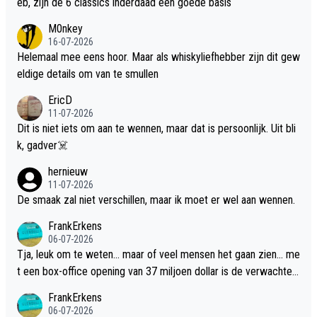
eb, zijn de 6 classics inderdaad een goede basis
M0nkey
16-07-2026
Helemaal mee eens hoor. Maar als whiskyliefhebber zijn dit gew
eldige details om van te smullen
EricD
11-07-2026
Dit is niet iets om aan te wennen, maar dat is persoonlijk. Uit bli
k, gadver☠️
hernieuw
11-07-2026
De smaak zal niet verschillen, maar ik moet er wel aan wennen.
FrankErkens
06-07-2026
Tja, leuk om te weten... maar of veel mensen het gaan zien... me
t een box-office opening van 37 miljoen dollar is de verwachte
flop een feit.
FrankErkens
06-07-2026