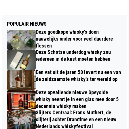
POPULAIR NIEUWS
Deze goedkope whisky’s doen
nauwelijks onder voor veel duurdere
flessen
Deze Schotse underdog whisky zou
iedereen in de kast moeten hebben
Een vat uit de jaren 50 levert nu een van
de zeldzaamste whisky’s ter wereld op
Deze opvallende nieuwe Speyside
whisky neemt je in een glas mee door 5
decennia whisky maken
Slijters Centraal: Frans Muthert, de
slijterij achter Dramtime en een nieuw
Nederlands whiskyfestival