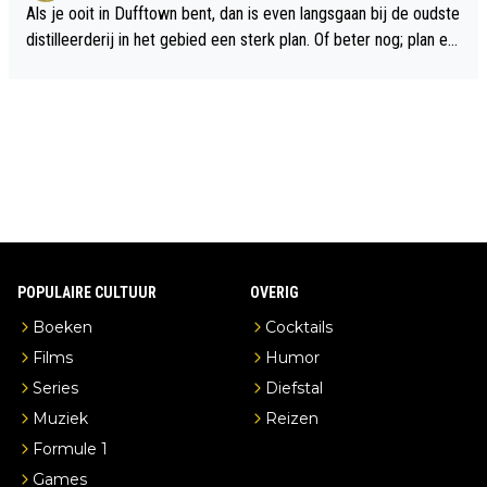
Als je ooit in Dufftown bent, dan is even langsgaan bij de oudste
distilleerderij in het gebied een sterk plan. Of beter nog; plan ee
n overnachting in de B&B Abbeyfield, boek de kamer Hogshead
en je hebt vanuit je slaapkamer heel mooi uitzicht op de distille
erderij zelf!
POPULAIRE CULTUUR
OVERIG
Boeken
Cocktails
Films
Humor
Series
Diefstal
Muziek
Reizen
Formule 1
Games