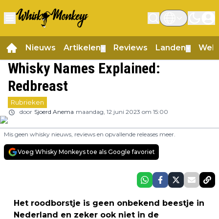
Nieuws
Artikelen
Reviews
Landen
Web
▼
▼
Whisky Names Explained:
Redbreast
Rubrieken
door
Sjoerd Anema
maandag, 12 juni 2023 om 15:00
Mis geen whisky nieuws, reviews en opvallende releases meer.
Voeg Whisky Monkeys toe als Google favoriet
Het roodborstje is geen onbekend beestje in
Nederland en zeker ook niet in de