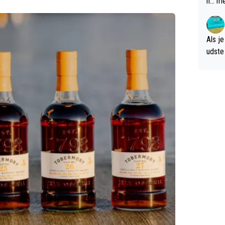
n... m
verwa
Als je
udste d
og; p
amer 
uitzic