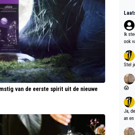
Laat
Ik st
ook v
kan i
Stel j
😱
stig van de eerste spirit uit de nieuwe
Ja, d
an en 