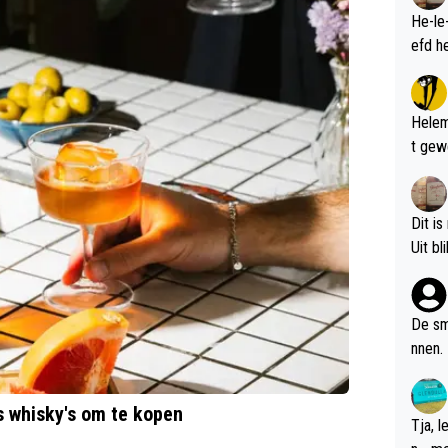
He-le
Helem
t gew
Dit is
De sm
nnen.
ds whisky's om te kopen
Tja, 