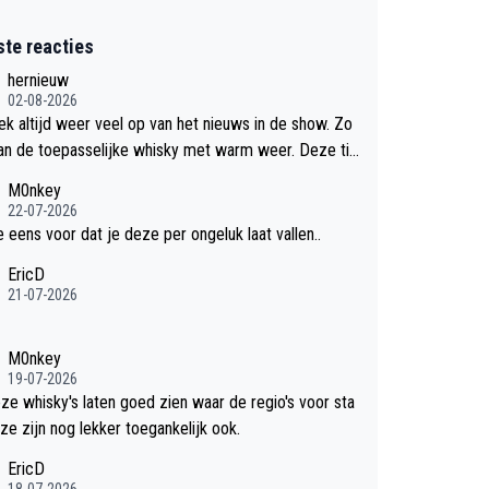
ste reacties
hernieuw
02-08-2026
eek altijd weer veel op van het nieuws in de show. Zo
an de toepasselijke whisky met warm weer. Deze tip
k met dit weer wel gebruiken.
M0nkey
22-07-2026
e eens voor dat je deze per ongeluk laat vallen..
EricD
21-07-2026
M0nkey
19-07-2026
eze whisky's laten goed zien waar de regio's voor sta
ze zijn nog lekker toegankelijk ook.
EricD
18-07-2026