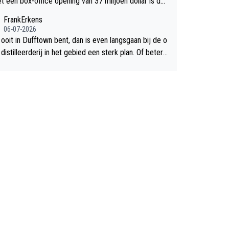
et een box-office opening van 37 miljoen dollar is de
chte flop een feit.
FrankErkens
06-07-2026
 ooit in Dufftown bent, dan is even langsgaan bij de o
istilleerderij in het gebied een sterk plan. Of beter n
lan een overnachting in de B&B Abbeyfield, boek de k
Hogshead en je hebt vanuit je slaapkamer heel mooi
ht op de distilleerderij zelf!