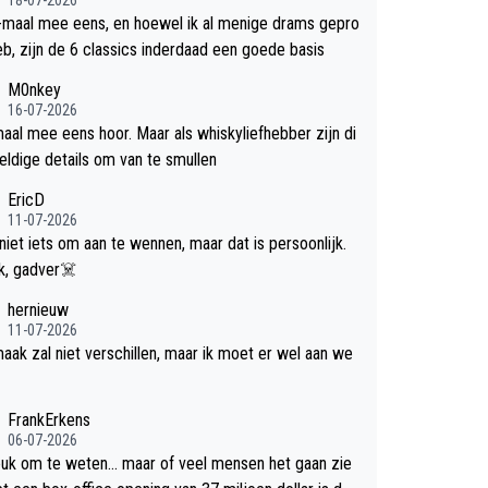
-maal mee eens, en hoewel ik al menige drams gepro
efd heb, zijn de 6 classics inderdaad een goede basis
M0nkey
16-07-2026
aal mee eens hoor. Maar als whiskyliefhebber zijn di
eldige details om van te smullen
EricD
11-07-2026
 niet iets om aan te wennen, maar dat is persoonlijk.
Uit blik, gadver☠️
hernieuw
11-07-2026
aak zal niet verschillen, maar ik moet er wel aan we
FrankErkens
06-07-2026
leuk om te weten... maar of veel mensen het gaan zie