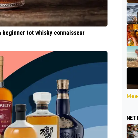
n beginner tot whisky connaisseur
Meer
NET 