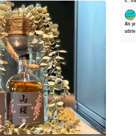
n... m
verwa
Als je
udste d
og; p
amer 
uitzic