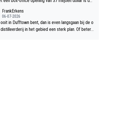
et een box-office opening van 37 miljoen dollar is de
chte flop een feit.
FrankErkens
06-07-2026
 ooit in Dufftown bent, dan is even langsgaan bij de o
istilleerderij in het gebied een sterk plan. Of beter n
lan een overnachting in de B&B Abbeyfield, boek de k
Hogshead en je hebt vanuit je slaapkamer heel mooi
ht op de distilleerderij zelf!