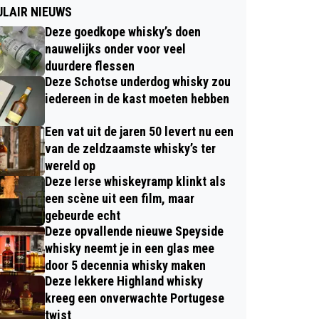
LAIR NIEUWS
Deze goedkope whisky’s doen
nauwelijks onder voor veel
duurdere flessen
Deze Schotse underdog whisky zou
iedereen in de kast moeten hebben
Een vat uit de jaren 50 levert nu een
van de zeldzaamste whisky’s ter
wereld op
Deze Ierse whiskeyramp klinkt als
een scène uit een film, maar
gebeurde echt
Deze opvallende nieuwe Speyside
whisky neemt je in een glas mee
door 5 decennia whisky maken
Deze lekkere Highland whisky
kreeg een onverwachte Portugese
twist