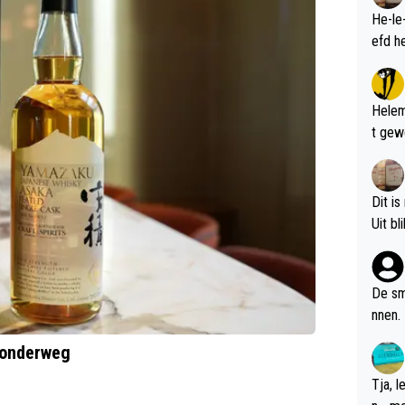
He-le
Helem
t gew
Dit is
De sm
nnen.
 onderweg
Tja, 