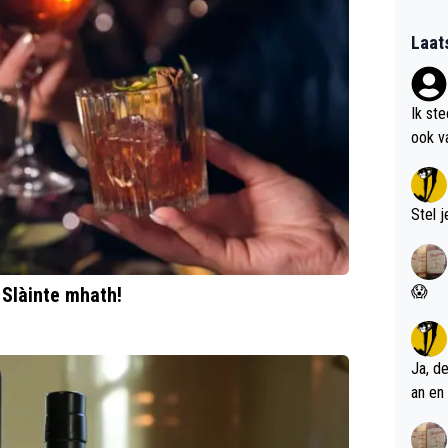
Laat
Ik st
ook v
kan i
Stel j
😱
 Slàinte mhath!
Ja, d
an en 