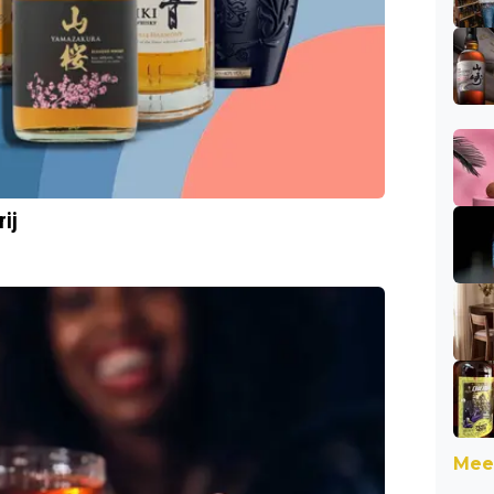
rij
Meer