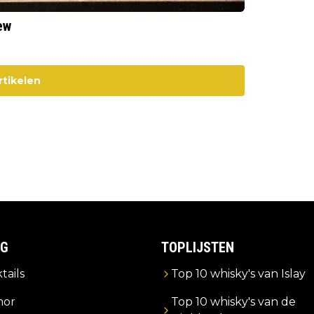
ew
rtikelen
IG
TOPLIJSTEN
tails
Top 10 whisky's van Islay
or
Top 10 whisky's van de