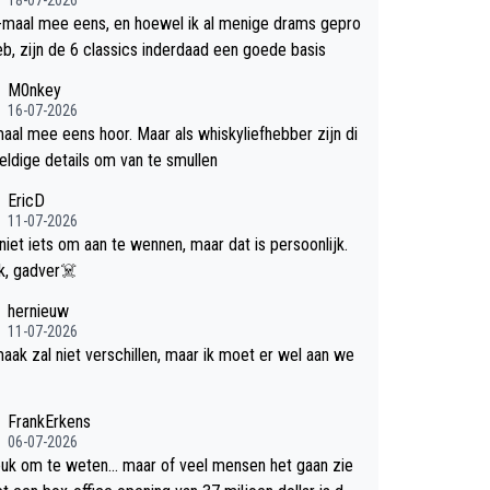
-maal mee eens, en hoewel ik al menige drams gepro
efd heb, zijn de 6 classics inderdaad een goede basis
M0nkey
16-07-2026
aal mee eens hoor. Maar als whiskyliefhebber zijn di
eldige details om van te smullen
EricD
11-07-2026
 niet iets om aan te wennen, maar dat is persoonlijk.
Uit blik, gadver☠️
hernieuw
11-07-2026
aak zal niet verschillen, maar ik moet er wel aan we
FrankErkens
06-07-2026
leuk om te weten... maar of veel mensen het gaan zie