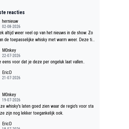
ste reacties
hernieuw
02-08-2026
eek altijd weer veel op van het nieuws in de show. Zo
an de toepasselijke whisky met warm weer. Deze tip
k met dit weer wel gebruiken.
M0nkey
22-07-2026
e eens voor dat je deze per ongeluk laat vallen..
EricD
21-07-2026
M0nkey
19-07-2026
eze whisky's laten goed zien waar de regio's voor sta
ze zijn nog lekker toegankelijk ook.
EricD
18-07-2026