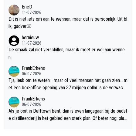
EricD
11-07-2026
Dit is niet iets om aan te wennen, maar dat is persoonlijk. Uit bl
ik, gadver☠️
hernieuw
11-07-2026
De smaak zal niet verschillen, maar ik moet er wel aan wenne
n.
FrankErkens
06-07-2026
Tja, leuk om te weten... maar of veel mensen het gaan zien... m
et een box-office opening van 37 miljoen dollar is de verwacht
e flop een feit.
FrankErkens
06-07-2026
Als je ooit in Dufftown bent, dan is even langsgaan bij de oudst
e distilleerderij in het gebied een sterk plan. Of beter nog; plan
een overnachting in de B&B Abbeyfield, boek de kamer Hogsh
ead en je hebt vanuit je slaapkamer heel mooi uitzicht op de di