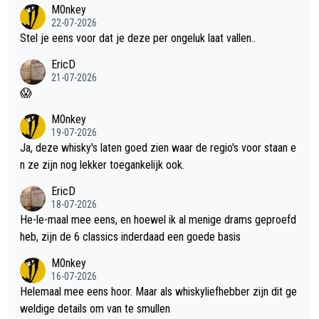
met dit weer wel gebruiken.
M0nkey
22-07-2026
Stel je eens voor dat je deze per ongeluk laat vallen..
EricD
21-07-2026
😱
M0nkey
19-07-2026
Ja, deze whisky's laten goed zien waar de regio's voor staan e
n ze zijn nog lekker toegankelijk ook.
EricD
18-07-2026
He-le-maal mee eens, en hoewel ik al menige drams geproefd
heb, zijn de 6 classics inderdaad een goede basis
M0nkey
16-07-2026
Helemaal mee eens hoor. Maar als whiskyliefhebber zijn dit ge
weldige details om van te smullen