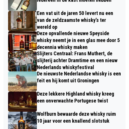
Een vat uit de jaren 50 levert nu een
van de zeldzaamste whisky’s ter
wereld op
Deze opvallende nieuwe Speyside
whisky neemt je in een glas mee door 5
decennia whisky maken
Slijters Centraal: Frans Muthert, de
slijterij achter Dramtime en een nieuw
Nederlands whiskyfestival
De nieuwste Nederlandse whisky is een
feit en hij komt uit Groningen
Deze lekkere Highland whisky kreeg
een onverwachte Portugese twist
Wolfburn bewaarde deze whisky ruim
10 jaar voor een knallend slotstuk