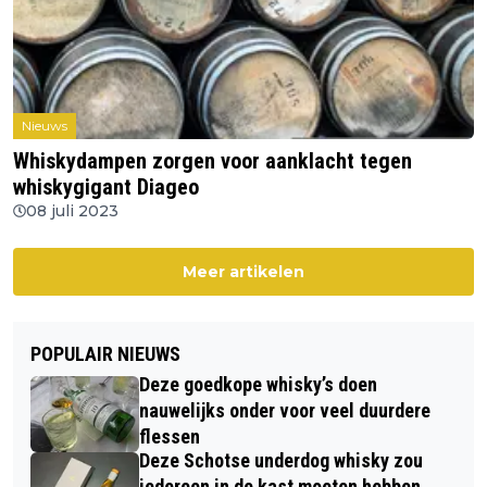
Nieuws
Whiskydampen zorgen voor aanklacht tegen
whiskygigant Diageo
08 juli 2023
Meer artikelen
POPULAIR NIEUWS
Deze goedkope whisky’s doen
nauwelijks onder voor veel duurdere
flessen
Deze Schotse underdog whisky zou
iedereen in de kast moeten hebben