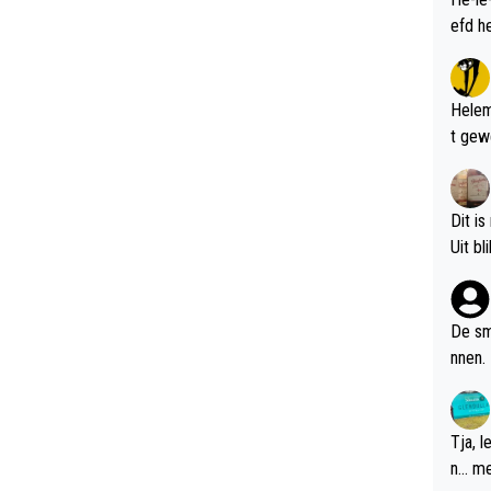
Helem
t gew
Dit is
De sm
nnen.
Tja, 
n... m