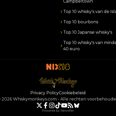
Campbeltown
Top 10 whisky's van de Is
Top 10 bourbons
Top 10 Japanse whisky's
Top 10 whisky's van mind
40 euro
Privacy Policy
Cookiebeleid
©
2026
Whiskymonkeys.com
-
Alle rechten voorbehoud
Powered by Newsifier