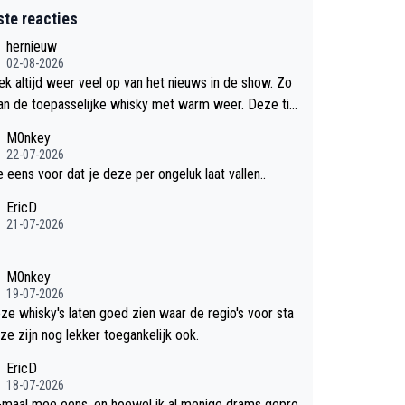
ste reacties
hernieuw
02-08-2026
eek altijd weer veel op van het nieuws in de show. Zo
an de toepasselijke whisky met warm weer. Deze tip
k met dit weer wel gebruiken.
M0nkey
22-07-2026
e eens voor dat je deze per ongeluk laat vallen..
EricD
21-07-2026
M0nkey
19-07-2026
eze whisky's laten goed zien waar de regio's voor sta
ze zijn nog lekker toegankelijk ook.
EricD
18-07-2026
-maal mee eens, en hoewel ik al menige drams gepro