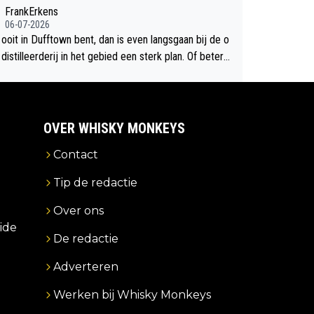
chte flop een feit.
FrankErkens
06-07-2026
 ooit in Dufftown bent, dan is even langsgaan bij de o
istilleerderij in het gebied een sterk plan. Of beter n
lan een overnachting in de B&B Abbeyfield, boek de k
Hogshead en je hebt vanuit je slaapkamer heel mooi
ht op de distilleerderij zelf!
OVER WHISKY MONKEYS
Contact
Tip de redactie
Over ons
ide
De redactie
Adverteren
Werken bij Whisky Monkeys