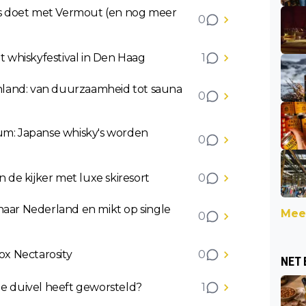
ets doet met Vermout (en nog meer
0
t whiskyfestival in Den Haag
1
Finland: van duurzaamheid tot sauna
0
ium: Japanse whisky's worden
0
n de kijker met luxe skiresort
0
naar Nederland en mikt op single
Meer
0
x Nectarosity
0
NET 
de duivel heeft geworsteld?
1