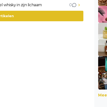
 whisky in zijn lichaam
0
rtikelen
Meer