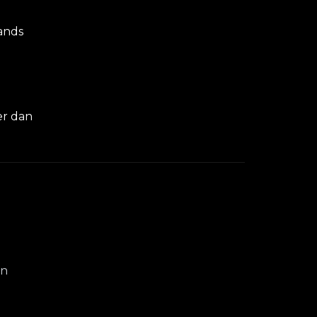
lands
er dan
en