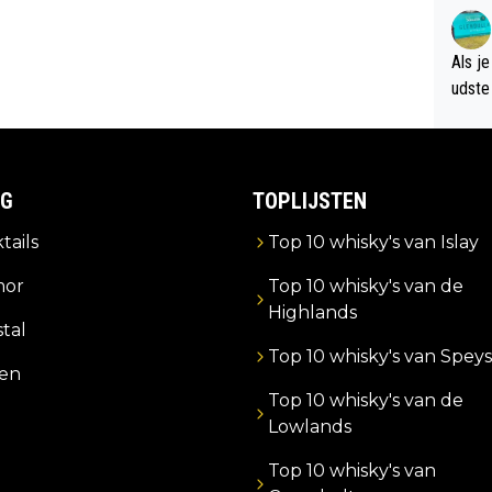
verwa
Als je
udste d
og; p
amer 
uitzic
IG
TOPLIJSTEN
tails
Top 10 whisky's van Islay
or
Top 10 whisky's van de
Highlands
stal
Top 10 whisky's van Speys
zen
Top 10 whisky's van de
Lowlands
Top 10 whisky's van