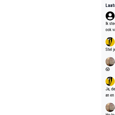
Laat
Ik st
ook v
kan i
Stel j
😱
Ja, d
an en 
He-le