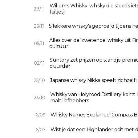
Willem's Whisky: whisky die steeds i
28/11
feitjes)
5 lekkere whisky's geproefd tijdens he
26/11
Alles over de 'zwetende' whisky uit 
05/11
cultuur
Suntory zet prijzen op standje prem
02/11
duurder
Japanse whisky Nikka speelt zichzelf i
25/10
Whisky van Holyrood Distillery komt 
23/10
malt liefhebbers
Whisky Names Explained: Compass Bo
16/09
Wist je dat een Highlander ooit met 
16/07