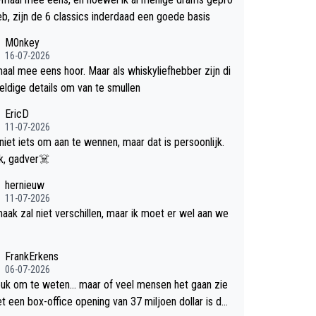
efd heb, zijn de 6 classics inderdaad een goede basis
M0nkey
16-07-2026
aal mee eens hoor. Maar als whiskyliefhebber zijn di
eldige details om van te smullen
EricD
11-07-2026
 niet iets om aan te wennen, maar dat is persoonlijk.
Uit blik, gadver☠️
hernieuw
11-07-2026
aak zal niet verschillen, maar ik moet er wel aan we
FrankErkens
06-07-2026
leuk om te weten... maar of veel mensen het gaan zie
et een box-office opening van 37 miljoen dollar is de