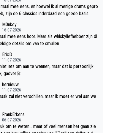
-maal mee eens, en hoewel ik al menige drams gepro
efd heb, zijn de 6 classics inderdaad een goede basis
M0nkey
16-07-2026
aal mee eens hoor. Maar als whiskyliefhebber zijn di
eldige details om van te smullen
EricD
11-07-2026
 niet iets om aan te wennen, maar dat is persoonlijk.
Uit blik, gadver☠️
hernieuw
11-07-2026
aak zal niet verschillen, maar ik moet er wel aan we
FrankErkens
06-07-2026
leuk om te weten... maar of veel mensen het gaan zie