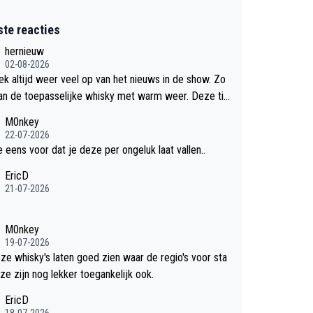
ste reacties
hernieuw
02-08-2026
eek altijd weer veel op van het nieuws in de show. Zo
an de toepasselijke whisky met warm weer. Deze tip
k met dit weer wel gebruiken.
M0nkey
22-07-2026
e eens voor dat je deze per ongeluk laat vallen..
EricD
21-07-2026
M0nkey
19-07-2026
eze whisky's laten goed zien waar de regio's voor sta
ze zijn nog lekker toegankelijk ook.
EricD
18-07-2026