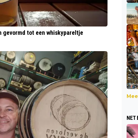
n gevormd tot een whiskypareltje
Meer
NET 