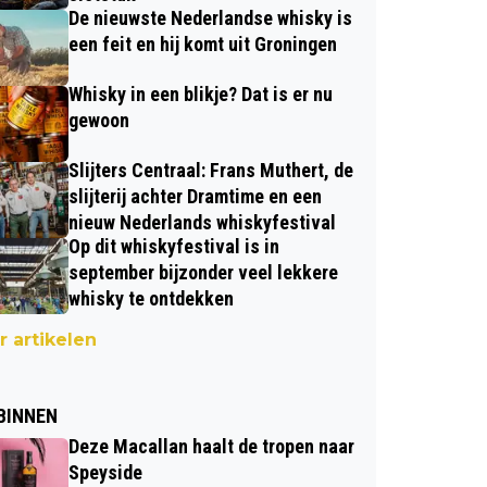
De nieuwste Nederlandse whisky is
een feit en hij komt uit Groningen
Whisky in een blikje? Dat is er nu
gewoon
Slijters Centraal: Frans Muthert, de
slijterij achter Dramtime en een
nieuw Nederlands whiskyfestival
Op dit whiskyfestival is in
september bijzonder veel lekkere
whisky te ontdekken
 artikelen
BINNEN
Deze Macallan haalt de tropen naar
Speyside