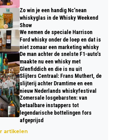
Zo win je een handig Nc’nean
whiskyglas in de Whisky Weekend
Show
We nemen de speciale Harrison
Ford whisky onder de loep en dat is
niet zomaar een marketing whisky
De man achter de snelste F1-auto's
maakte nu een whisky met
Glenfiddich en die is nu uit
Slijters Centraal: Frans Muthert, de
slijterij achter Dramtime en een
nieuw Nederlands whiskyfestival
Zomersale losgebarsten: van
betaalbare instappers tot
legendarische bottelingen fors
afgeprijsd
 artikelen