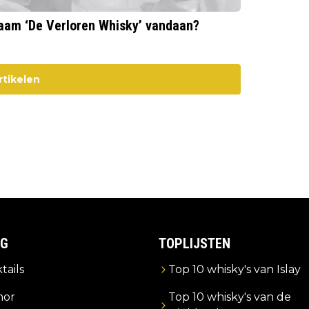
aam ‘De Verloren Whisky’ vandaan?
rtikelen
IG
TOPLIJSTEN
tails
Top 10 whisky's van Islay
or
Top 10 whisky's van de