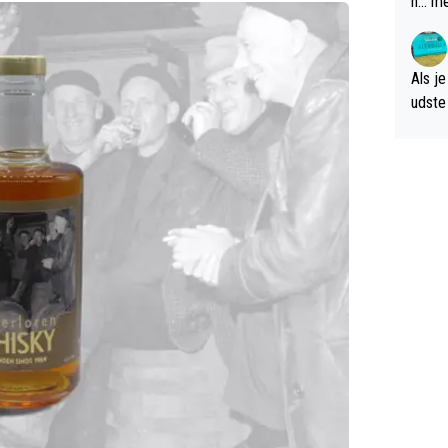
n... m
verwa
Als je
udste d
og; p
amer 
uitzic