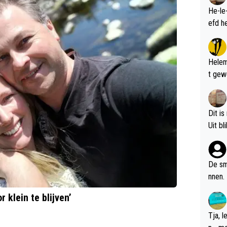
He-le
Helem
t gew
Dit is
De sm
nnen.
 klein te blijven’
Tja, 