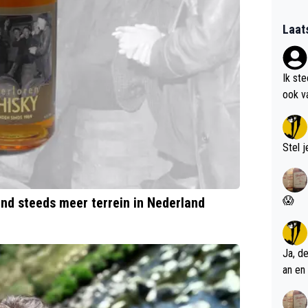
Laat
Ik st
ook v
kan i
Stel j
😱
nd steeds meer terrein in Nederland
Ja, d
an en 