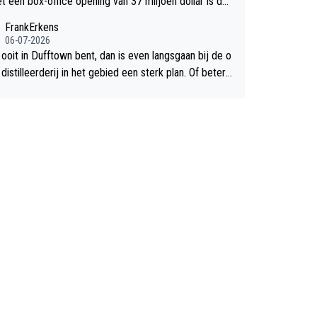
et een box-office opening van 37 miljoen dollar is de
chte flop een feit.
FrankErkens
06-07-2026
 ooit in Dufftown bent, dan is even langsgaan bij de o
istilleerderij in het gebied een sterk plan. Of beter n
lan een overnachting in de B&B Abbeyfield, boek de k
Hogshead en je hebt vanuit je slaapkamer heel mooi
ht op de distilleerderij zelf!