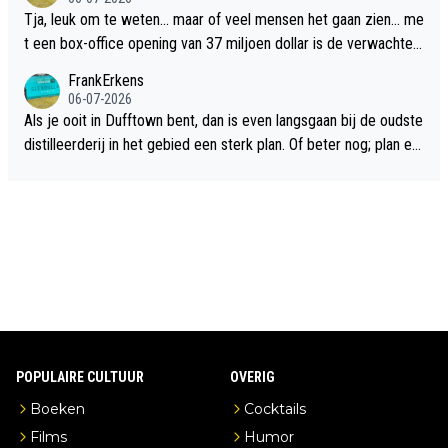
Tja, leuk om te weten... maar of veel mensen het gaan zien... me
t een box-office opening van 37 miljoen dollar is de verwachte
flop een feit.
FrankErkens
06-07-2026
Als je ooit in Dufftown bent, dan is even langsgaan bij de oudste
distilleerderij in het gebied een sterk plan. Of beter nog; plan ee
n overnachting in de B&B Abbeyfield, boek de kamer Hogshead
en je hebt vanuit je slaapkamer heel mooi uitzicht op de distille
erderij zelf!
POPULAIRE CULTUUR
OVERIG
Boeken
Cocktails
Films
Humor