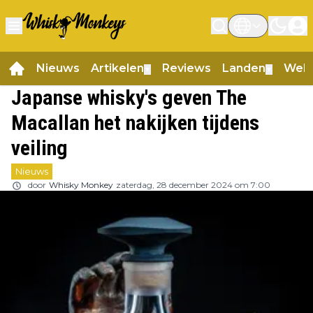
Nieuws
Artikelen
Reviews
Landen
Web
▼
▼
Japanse whisky's geven The
Macallan het nakijken tijdens
veiling
Nieuws
door
Whisky Monkey
zaterdag, 28 december 2024 om 7:00