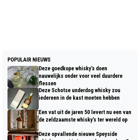
POPULAIR NIEUWS
Deze goedkope whisky’s doen
nauwelijks onder voor veel duurdere
flessen
Deze Schotse underdog whisky zou
iedereen in de kast moeten hebben
Een vat uit de jaren 50 levert nu een van
de zeldzaamste whisky’s ter wereld op
Deze opvallende nieuwe Speyside