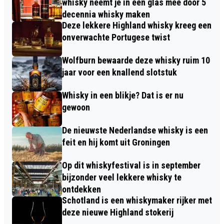
whisky neemt je in een glas mee door 5
decennia whisky maken
Deze lekkere Highland whisky kreeg een
onverwachte Portugese twist
Wolfburn bewaarde deze whisky ruim 10
jaar voor een knallend slotstuk
Whisky in een blikje? Dat is er nu
gewoon
De nieuwste Nederlandse whisky is een
feit en hij komt uit Groningen
Op dit whiskyfestival is in september
bijzonder veel lekkere whisky te
ontdekken
Schotland is een whiskymaker rijker met
deze nieuwe Highland stokerij