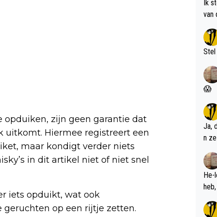
Ik s
van 
met 
Stel
😱
e opduiken, zijn geen garantie dat
Ja, 
 uitkomt. Hiermee registreert een
n ze
etiket, maar kondigt verder niets
sky’s in dit artikel niet of niet snel
He-l
r iets opduikt, wat ook
geruchten op een rijtje zetten.