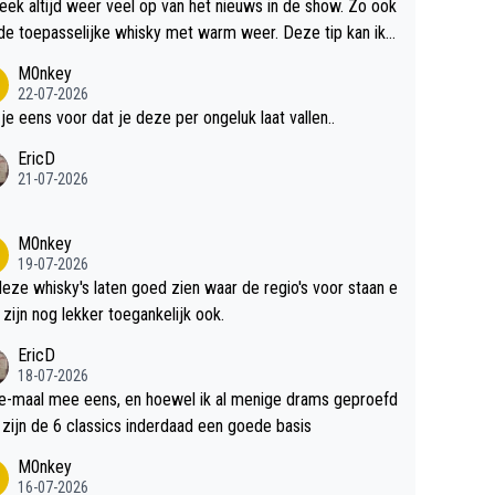
teek altijd weer veel op van het nieuws in de show. Zo ook
de toepasselijke whisky met warm weer. Deze tip kan ik
dit weer wel gebruiken.
M0nkey
22-07-2026
 je eens voor dat je deze per ongeluk laat vallen..
EricD
21-07-2026
M0nkey
19-07-2026
deze whisky's laten goed zien waar de regio's voor staan e
 zijn nog lekker toegankelijk ook.
EricD
18-07-2026
e-maal mee eens, en hoewel ik al menige drams geproefd
heb, zijn de 6 classics inderdaad een goede basis
M0nkey
16-07-2026