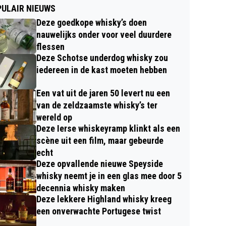
ULAIR NIEUWS
Deze goedkope whisky’s doen
nauwelijks onder voor veel duurdere
flessen
Deze Schotse underdog whisky zou
iedereen in de kast moeten hebben
Een vat uit de jaren 50 levert nu een
van de zeldzaamste whisky’s ter
wereld op
Deze Ierse whiskeyramp klinkt als een
scène uit een film, maar gebeurde
echt
Deze opvallende nieuwe Speyside
whisky neemt je in een glas mee door 5
decennia whisky maken
Deze lekkere Highland whisky kreeg
een onverwachte Portugese twist