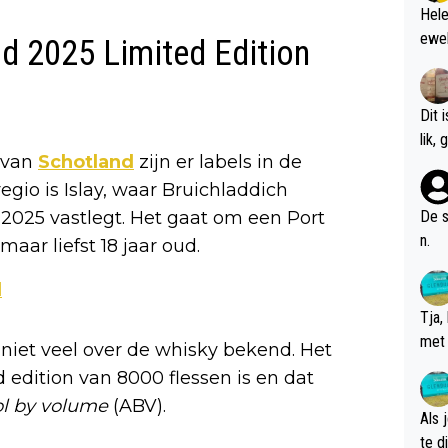
Hele
ewel
ld 2025 Limited Edition
Dit 
l
s van
Schotland
zijn er labels in de
egio is Islay, waar Bruichladdich
r 2025 vastlegt. Het gaat om een Port
De s
n.
maar liefst 18 jaar oud.
d
Tja,
met 
g niet veel over de whisky bekend. Het
chte
d edition van 8000 flessen is en dat
ol by volume
(ABV).
Als 
te dis