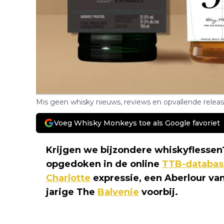
Mis geen whisky nieuws, reviews en opvallende relea
Voeg Whisky Monkeys toe als Google favoriet
Krijgen we bijzondere whiskyflessen?
opgedoken in de online
TTB-databas
Charlotte
expressie, een Aberlour va
jarige The
Balvenie
voorbij.