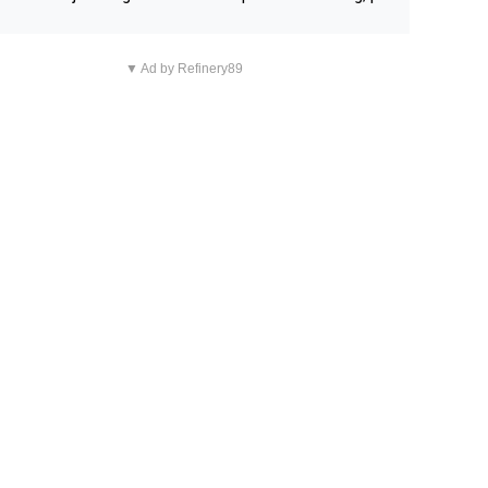
n overnachting in de B&B Abbeyfield, boek de kamer Hog
d en je hebt vanuit je slaapkamer heel mooi uitzicht op d
▼ Ad by Refinery89
tilleerderij zelf!