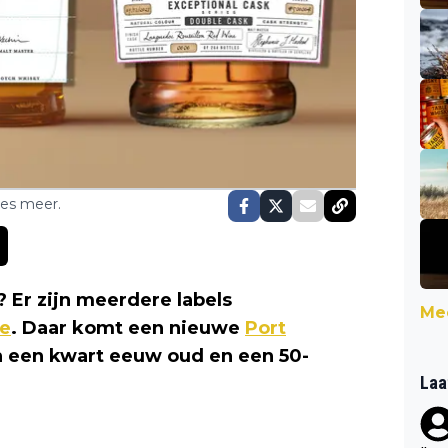
ses meer.
 Er zijn meerdere labels
Mee
e
. Daar komt een nieuwe
Port
n een kwart eeuw oud en een 50-
Laa