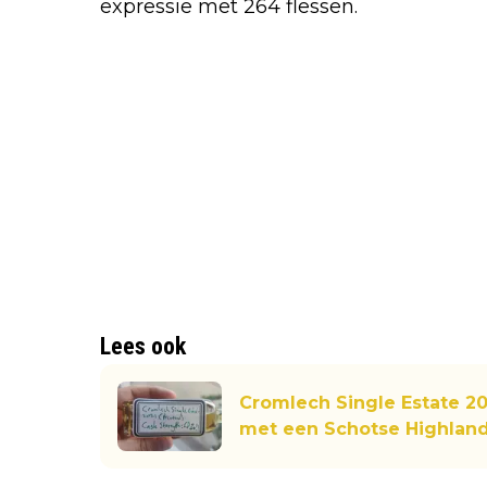
expressie met 264 flessen.
Lees ook
Cromlech Single Estate 202
met een Schotse Highland