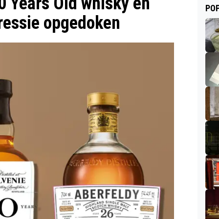
0 Years Old whisky en
POP
pressie opgedoken