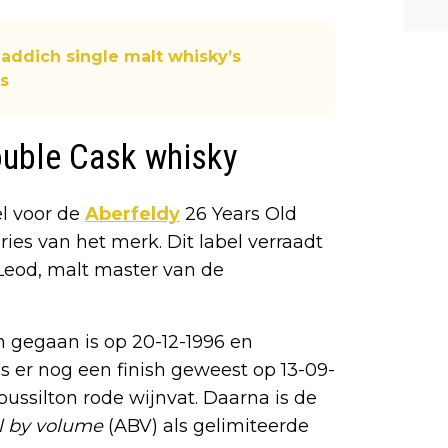
n ee
shea
addich single malt whisky’s
e dis
ns
ouble Cask whisky
el voor de
Aberfeldy
26 Years Old
ies van het merk. Dit label verraadt
Leod, malt master van de
in gegaan is op 20-12-1996 en
is er nog een finish geweest op 13-09-
ussilton rode wijnvat. Daarna is de
l by volume
(ABV) als gelimiteerde