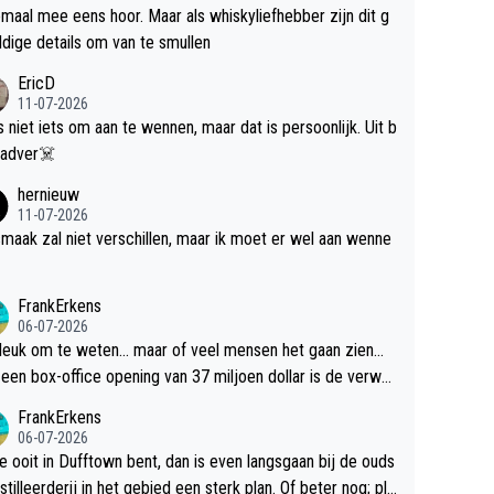
maal mee eens hoor. Maar als whiskyliefhebber zijn dit g
dige details om van te smullen
EricD
11-07-2026
is niet iets om aan te wennen, maar dat is persoonlijk. Uit b
ik, gadver☠️
hernieuw
11-07-2026
maak zal niet verschillen, maar ik moet er wel aan wenne
FrankErkens
06-07-2026
 leuk om te weten... maar of veel mensen het gaan zien...
een box-office opening van 37 miljoen dollar is de verwa
 flop een feit.
FrankErkens
06-07-2026
je ooit in Dufftown bent, dan is even langsgaan bij de ouds
tilleerderij in het gebied een sterk plan. Of beter nog; pla