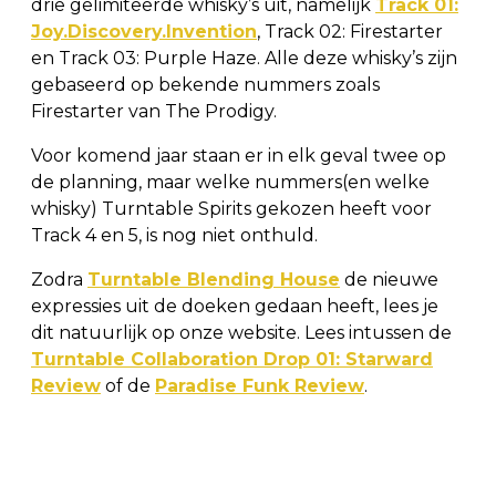
drie gelimiteerde whisky’s uit, namelijk
Track 01:
Joy.Discovery.Invention
, Track 02: Firestarter
en Track 03: Purple Haze. Alle deze whisky’s zijn
gebaseerd op bekende nummers zoals
Firestarter van The Prodigy.
Voor komend jaar staan er in elk geval twee op
de planning, maar welke nummers(en welke
whisky) Turntable Spirits gekozen heeft voor
Track 4 en 5, is nog niet onthuld.
Zodra
Turntable Blending House
de nieuwe
expressies uit de doeken gedaan heeft, lees je
dit natuurlijk op onze website. Lees intussen de
Turntable Collaboration Drop 01: Starward
Review
of de
Paradise Funk Review
.