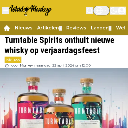
Nieuws
Artikelen
Reviews
Landen
Web
▼
▼
Turntable Spirits onthult nieuwe
whisky op verjaardagsfeest
Nieuws
door
Monkey
maandag, 22 april 2024 om 12:00