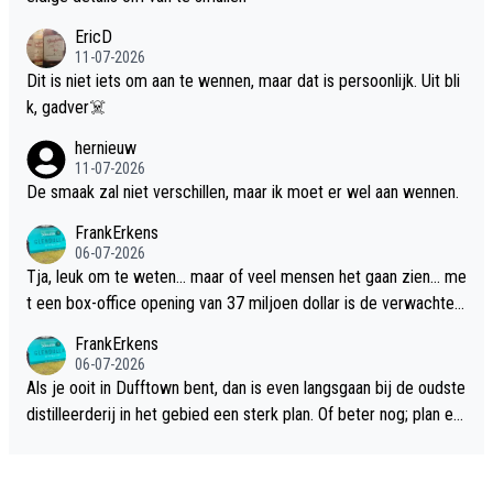
EricD
11-07-2026
Dit is niet iets om aan te wennen, maar dat is persoonlijk. Uit bli
k, gadver☠️
hernieuw
11-07-2026
De smaak zal niet verschillen, maar ik moet er wel aan wennen.
FrankErkens
06-07-2026
Tja, leuk om te weten... maar of veel mensen het gaan zien... me
t een box-office opening van 37 miljoen dollar is de verwachte
flop een feit.
FrankErkens
06-07-2026
Als je ooit in Dufftown bent, dan is even langsgaan bij de oudste
distilleerderij in het gebied een sterk plan. Of beter nog; plan ee
n overnachting in de B&B Abbeyfield, boek de kamer Hogshead
en je hebt vanuit je slaapkamer heel mooi uitzicht op de distille