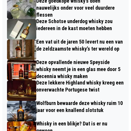
Deze goedkope whisky’s doen
nauwelijks onder voor veel duurdere
flessen
Deze Schotse underdog whisky zou
iedereen in de kast moeten hebben
Een vat uit de jaren 50 levert nu een van
de zeldzaamste whisky’s ter wereld op
Deze opvallende nieuwe Speyside
whisky neemt je in een glas mee door 5
decennia whisky maken
Deze lekkere Highland whisky kreeg een
onverwachte Portugese twist
Wolfburn bewaarde deze whisky ruim 10
jaar voor een knallend slotstuk
Whisky in een blikje? Dat is er nu
gewoon