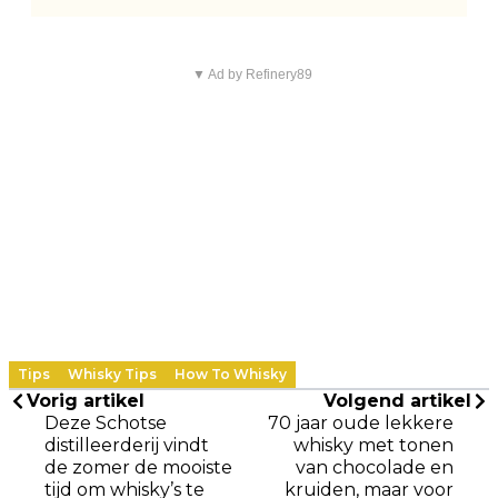
▼ Ad by Refinery89
Tips
Whisky Tips
How To Whisky
Vorig artikel
Volgend artikel
Deze Schotse
70 jaar oude lekkere
distilleerderij vindt
whisky met tonen
de zomer de mooiste
van chocolade en
tijd om whisky’s te
kruiden, maar voor