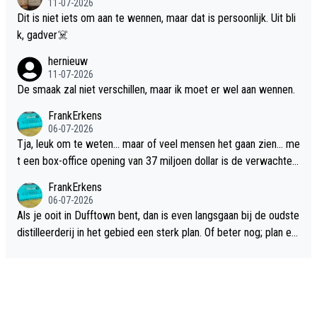
11-07-2026
Dit is niet iets om aan te wennen, maar dat is persoonlijk. Uit bli
k, gadver☠️
hernieuw
11-07-2026
De smaak zal niet verschillen, maar ik moet er wel aan wennen.
FrankErkens
06-07-2026
Tja, leuk om te weten... maar of veel mensen het gaan zien... me
t een box-office opening van 37 miljoen dollar is de verwachte
flop een feit.
FrankErkens
06-07-2026
Als je ooit in Dufftown bent, dan is even langsgaan bij de oudste
distilleerderij in het gebied een sterk plan. Of beter nog; plan ee
n overnachting in de B&B Abbeyfield, boek de kamer Hogshead
en je hebt vanuit je slaapkamer heel mooi uitzicht op de distille
erderij zelf!