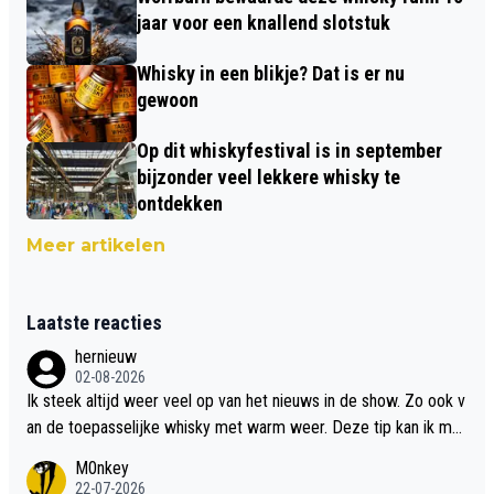
jaar voor een knallend slotstuk
Whisky in een blikje? Dat is er nu
gewoon
Op dit whiskyfestival is in september
bijzonder veel lekkere whisky te
ontdekken
Meer artikelen
Laatste reacties
hernieuw
02-08-2026
Ik steek altijd weer veel op van het nieuws in de show. Zo ook v
an de toepasselijke whisky met warm weer. Deze tip kan ik met
dit weer wel gebruiken.
M0nkey
22-07-2026