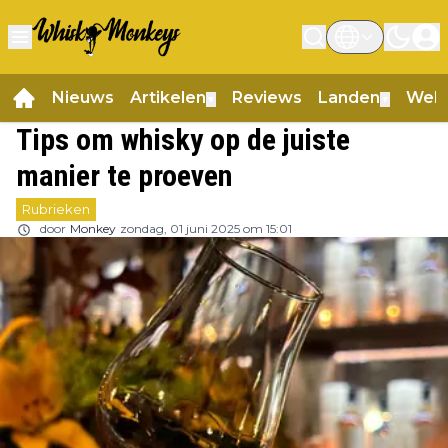
Nieuws
Artikelen
Reviews
Landen
Web
▼
▼
Tips om whisky op de juiste
manier te proeven
Rubrieken
door
Monkey
zondag, 01 juni 2025 om 15:01