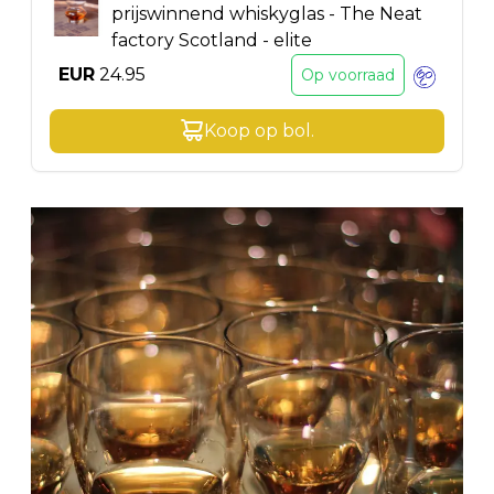
prijswinnend whiskyglas - The Neat
factory Scotland - elite
EUR
24.95
Op voorraad
Koop op
bol
.