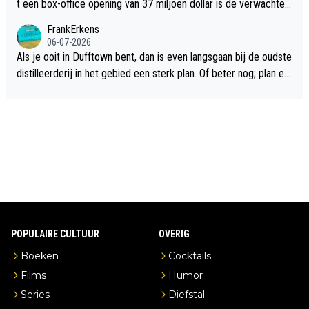
t een box-office opening van 37 miljoen dollar is de verwachte
flop een feit.
FrankErkens
06-07-2026
Als je ooit in Dufftown bent, dan is even langsgaan bij de oudste
distilleerderij in het gebied een sterk plan. Of beter nog; plan ee
n overnachting in de B&B Abbeyfield, boek de kamer Hogshead
en je hebt vanuit je slaapkamer heel mooi uitzicht op de distille
erderij zelf!
POPULAIRE CULTUUR
OVERIG
Boeken
Cocktails
Films
Humor
Series
Diefstal