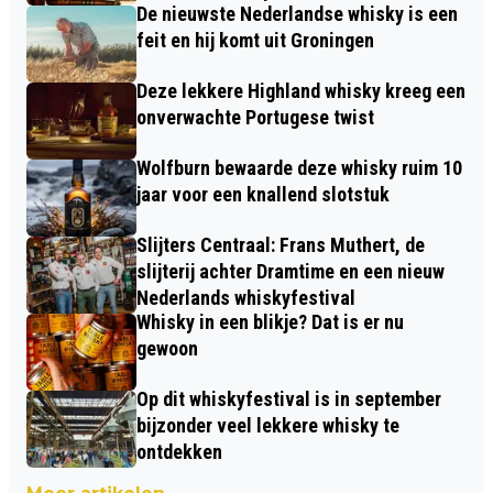
De nieuwste Nederlandse whisky is een
feit en hij komt uit Groningen
Deze lekkere Highland whisky kreeg een
onverwachte Portugese twist
Wolfburn bewaarde deze whisky ruim 10
jaar voor een knallend slotstuk
Slijters Centraal: Frans Muthert, de
slijterij achter Dramtime en een nieuw
Nederlands whiskyfestival
Whisky in een blikje? Dat is er nu
gewoon
Op dit whiskyfestival is in september
bijzonder veel lekkere whisky te
ontdekken