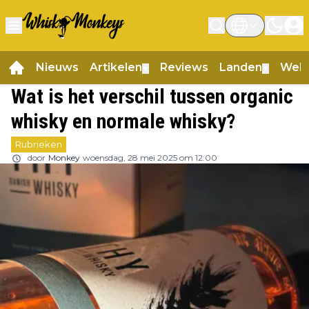
Nieuws
Artikelen
Reviews
Landen
Web
▼
▼
Wat is het verschil tussen organic
whisky en normale whisky?
Rubrieken
door
Monkey
woensdag, 28 mei 2025 om 12:00