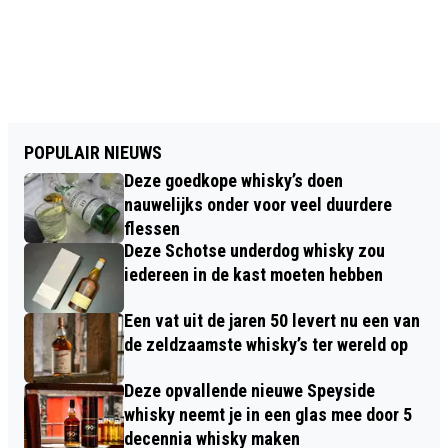
POPULAIR NIEUWS
Deze goedkope whisky’s doen
nauwelijks onder voor veel duurdere
flessen
Deze Schotse underdog whisky zou
iedereen in de kast moeten hebben
Een vat uit de jaren 50 levert nu een van
de zeldzaamste whisky’s ter wereld op
Deze opvallende nieuwe Speyside
whisky neemt je in een glas mee door 5
decennia whisky maken