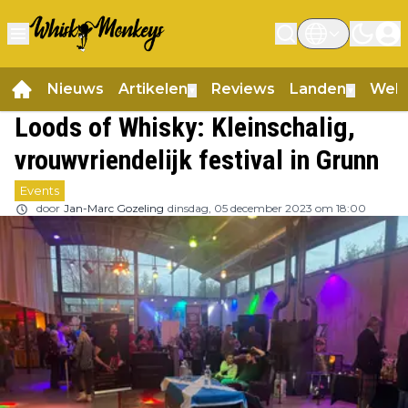
Nieuws
Artikelen
Reviews
Landen
Web
▼
▼
Loods of Whisky: Kleinschalig,
vrouwvriendelijk festival in Grunn
Events
door
Jan-Marc Gozeling
dinsdag, 05 december 2023 om 18:00