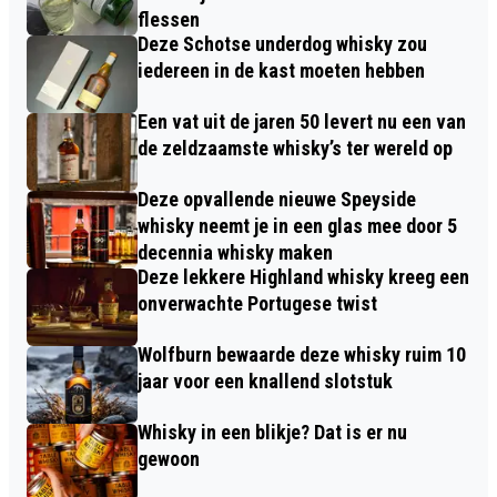
flessen
Deze Schotse underdog whisky zou
iedereen in de kast moeten hebben
Een vat uit de jaren 50 levert nu een van
de zeldzaamste whisky’s ter wereld op
Deze opvallende nieuwe Speyside
whisky neemt je in een glas mee door 5
decennia whisky maken
Deze lekkere Highland whisky kreeg een
onverwachte Portugese twist
Wolfburn bewaarde deze whisky ruim 10
jaar voor een knallend slotstuk
Whisky in een blikje? Dat is er nu
gewoon