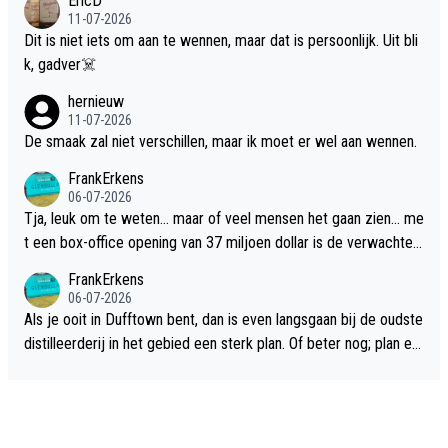
EricD
11-07-2026
Dit is niet iets om aan te wennen, maar dat is persoonlijk. Uit bli
k, gadver☠️
hernieuw
11-07-2026
De smaak zal niet verschillen, maar ik moet er wel aan wennen.
FrankErkens
06-07-2026
Tja, leuk om te weten... maar of veel mensen het gaan zien... me
t een box-office opening van 37 miljoen dollar is de verwachte
flop een feit.
FrankErkens
06-07-2026
Als je ooit in Dufftown bent, dan is even langsgaan bij de oudste
distilleerderij in het gebied een sterk plan. Of beter nog; plan ee
n overnachting in de B&B Abbeyfield, boek de kamer Hogshead
en je hebt vanuit je slaapkamer heel mooi uitzicht op de distille
erderij zelf!