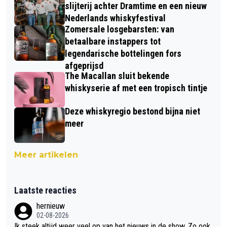
slijterij achter Dramtime en een nieuw
Nederlands whiskyfestival
Zomersale losgebarsten: van
betaalbare instappers tot
legendarische bottelingen fors
afgeprijsd
The Macallan sluit bekende
whiskyserie af met een tropisch tintje
Deze whiskyregio bestond bijna niet
meer
Meer artikelen
Laatste reacties
hernieuw
02-08-2026
Ik steek altijd weer veel op van het nieuws in de show. Zo ook