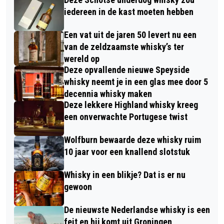
iedereen in de kast moeten hebben
Een vat uit de jaren 50 levert nu een
van de zeldzaamste whisky’s ter
wereld op
Deze opvallende nieuwe Speyside
whisky neemt je in een glas mee door 5
decennia whisky maken
Deze lekkere Highland whisky kreeg
een onverwachte Portugese twist
Wolfburn bewaarde deze whisky ruim
10 jaar voor een knallend slotstuk
Whisky in een blikje? Dat is er nu
gewoon
De nieuwste Nederlandse whisky is een
feit en hij komt uit Groningen