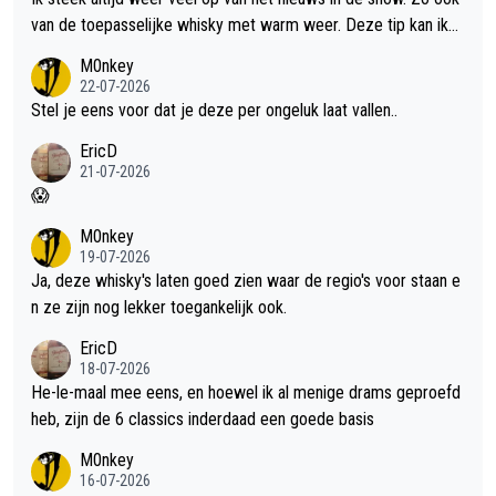
van de toepasselijke whisky met warm weer. Deze tip kan ik
met dit weer wel gebruiken.
M0nkey
22-07-2026
Stel je eens voor dat je deze per ongeluk laat vallen..
EricD
21-07-2026
😱
M0nkey
19-07-2026
Ja, deze whisky's laten goed zien waar de regio's voor staan e
n ze zijn nog lekker toegankelijk ook.
EricD
18-07-2026
He-le-maal mee eens, en hoewel ik al menige drams geproefd
heb, zijn de 6 classics inderdaad een goede basis
M0nkey
16-07-2026