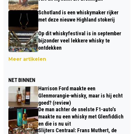
Schotland is een whiskymaker rijker
met deze nieuwe Highland stokerij
Op dit whiskyfestival is in september
bijzonder veel lekkere whisky te
ontdekken
Meer artikelen
NET BINNEN
Harrison Ford maakte een
Glenmorangie-whisky, maar is hij echt
goed? (review)
De man achter de snelste F1-auto's
maakte nu een whisky met Glenfiddich
en die is nu uit
Slijters Centraal: Frans Muthert, de