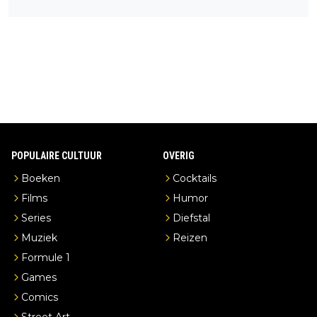
een overnachting in de B&B Abbeyfield, boek de kamer Hogsh
ead en je hebt vanuit je slaapkamer heel mooi uitzicht op de di
stilleerderij zelf!
POPULAIRE CULTUUR
OVERIG
Boeken
Cocktails
Films
Humor
Series
Diefstal
Muziek
Reizen
Formule 1
Games
Comics
Street Art