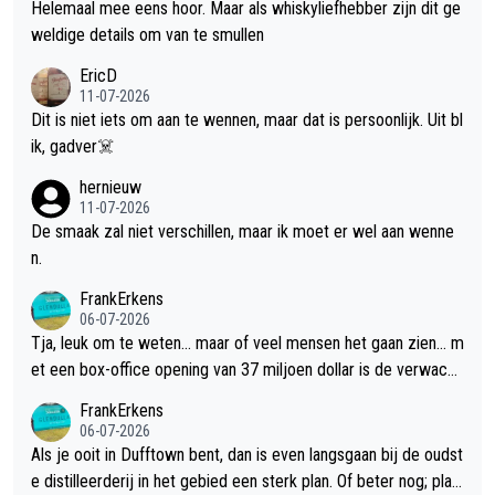
Helemaal mee eens hoor. Maar als whiskyliefhebber zijn dit ge
weldige details om van te smullen
EricD
11-07-2026
Dit is niet iets om aan te wennen, maar dat is persoonlijk. Uit bl
ik, gadver☠️
hernieuw
11-07-2026
De smaak zal niet verschillen, maar ik moet er wel aan wenne
n.
FrankErkens
06-07-2026
Tja, leuk om te weten... maar of veel mensen het gaan zien... m
et een box-office opening van 37 miljoen dollar is de verwacht
e flop een feit.
FrankErkens
06-07-2026
Als je ooit in Dufftown bent, dan is even langsgaan bij de oudst
e distilleerderij in het gebied een sterk plan. Of beter nog; plan